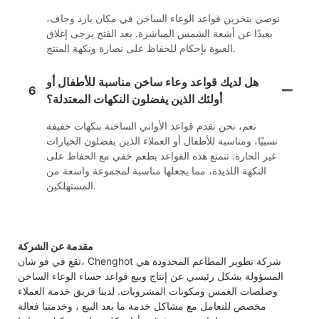
نوصي بتخزين قواعد الوعاء الساخن في مكان بارد وجاف،
بعيدًا عن أشعة الشمس المباشرة. بعد الفتح يرجى إغلاق
العبوة بإحكام للحفاظ على نضارة ونكهة المنتج.
هل لديك قواعد وعاء ساخن مناسبة للأطفال أو
6
أولئك الذين يفضلون النكهات المعتدلة؟
نعم، نحن نقدم قواعد الأواني الساخنة بنكهات خفيفة
نسبيًا، ومناسبة للأطفال أو العملاء الذين يفضلون الخيارات
غير الحارة. تتمتع هذه القواعد بطعم خفي مع الحفاظ على
النكهة اللذيذة، مما يجعلها مناسبة لمجموعة واسعة من
المستهلكين.
مقدمة عن الشركة
تقع في فو شان، Chenghot شركة تطوير المطاعم المحدودة هي
المسؤولة بشكل رئيسي عن إنتاج وبيع قواعد حساء الوعاء الساخن
وصلصات الغمس ومكونات المشروبات. لدينا فريق خدمة العملاء
مخصص للتعامل مع مشاكل خدمة ما بعد البيع ، وخدمتنا فعالة