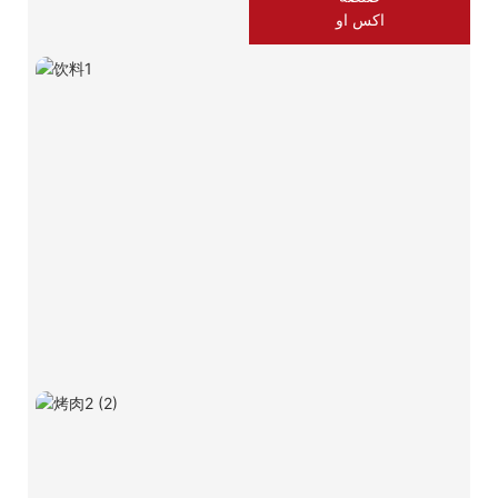
اكس او