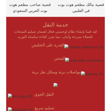
ت
قضية مالك مطعم هوت بوت
قضية صاحب مطعم هوت
في الفلبين
بوت العربي السعودي
خدمة النقل
لقد قمنا بإنشاء نظام لوجستي فعال لضمان تسليم المنتجات
للعملاء بسرعة وأمان، مما يعزز كفاءة سلسلة التوريد.
القدرة على التخليص
الشحن
مواصلات برية وسائل نقل برية
النقل الجوي
تسليم سريع