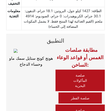
التخفيف
الطاقة: 1427 كيلو جول، البروتين: 18.1 جرام، الدهون:
معلومات
30.1 جرام، الكربوهيدرات: 0 جرام، الصوديوم: 4914
التغذية
ملجم (القيم الغذائية لهذا المنتج فقط. لا يشمل المكونات
المضافة إلى الحساء)
التطبيق
مطابقة صلصات
الغمس أو قواعد الوعاء
هونج كونج ستايل سمك ماو
وحساء الدجاج
الساخن:
صلصة
المأكولات
البحرية
صلصة الفطر
صلصة