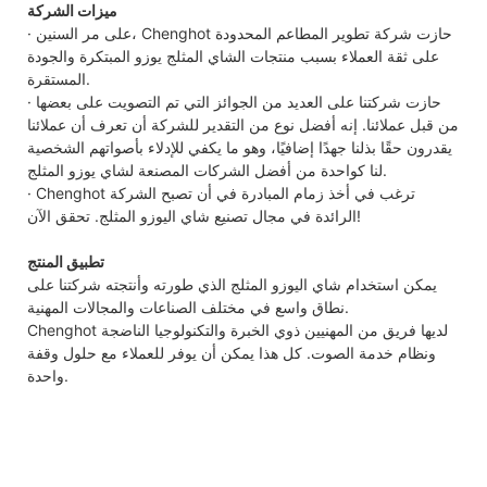
ميزات الشركة
· على مر السنين، Chenghot حازت شركة تطوير المطاعم المحدودة
على ثقة العملاء بسبب منتجات الشاي المثلج يوزو المبتكرة والجودة
المستقرة.
· حازت شركتنا على العديد من الجوائز التي تم التصويت على بعضها
من قبل عملائنا. إنه أفضل نوع من التقدير للشركة أن تعرف أن عملائنا
يقدرون حقًا بذلنا جهدًا إضافيًا، وهو ما يكفي للإدلاء بأصواتهم الشخصية
لنا كواحدة من أفضل الشركات المصنعة لشاي يوزو المثلج.
· Chenghot ترغب في أخذ زمام المبادرة في أن تصبح الشركة
الرائدة في مجال تصنيع شاي اليوزو المثلج. تحقق الآن!
تطبيق المنتج
يمكن استخدام شاي اليوزو المثلج الذي طورته وأنتجته شركتنا على
نطاق واسع في مختلف الصناعات والمجالات المهنية.
Chenghot لديها فريق من المهنيين ذوي الخبرة والتكنولوجيا الناضجة
ونظام خدمة الصوت. كل هذا يمكن أن يوفر للعملاء مع حلول وقفة
واحدة.