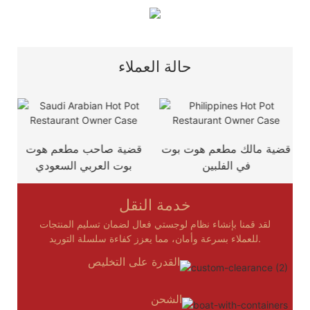
حالة العملاء
ت
قضية مالك مطعم هوت بوت
قضية صاحب مطعم هوت
في الفلبين
بوت العربي السعودي
خدمة النقل
لقد قمنا بإنشاء نظام لوجستي فعال لضمان تسليم المنتجات
للعملاء بسرعة وأمان، مما يعزز كفاءة سلسلة التوريد.
القدرة على التخليص
الشحن