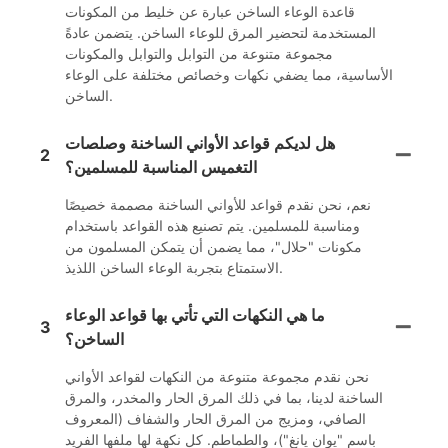
قاعدة الوعاء الساخن عبارة عن خليط من المكونات
المستخدمة لتحضير المرق للوعاء الساخن. يتضمن عادةً
مجموعة متنوعة من التوابل والتوابل والمكونات
الأساسية، مما يضفي نكهات وخصائص مختلفة على الوعاء
الساخن.
هل لديكم قواعد الأواني الساخنة وصلصات
2
التغميس المناسبة للمسلمين؟
نعم، نحن نقدم قواعد للأواني الساخنة مصممة خصيصًا
ومناسبة للمسلمين. يتم تصنيع هذه القواعد باستخدام
مكونات "حلال"، مما يضمن أن يتمكن المسلمون من
الاستمتاع بتجربة الوعاء الساخن اللذيذ.
ما هي النكهات التي تأتي بها قواعد الوعاء
3
الساخن؟
نحن نقدم مجموعة متنوعة من النكهات لقواعد الأواني
الساخنة لدينا، بما في ذلك المرق الحار والمخدر، والمرق
الصافي، ومزيج من المرق الحار والشفاف (المعروف
باسم "يوان يانغ")، والطماطم. كل نكهة لها ملفها الفريد