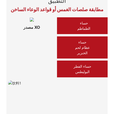
التطبيق
مطابقة صلصات الغمس أو قواعد الوعاء الساخن
حساء
مصدر XO
الطماطم
حساء
عظام لحم
الخنزير
حساء الفطر
البوليطس