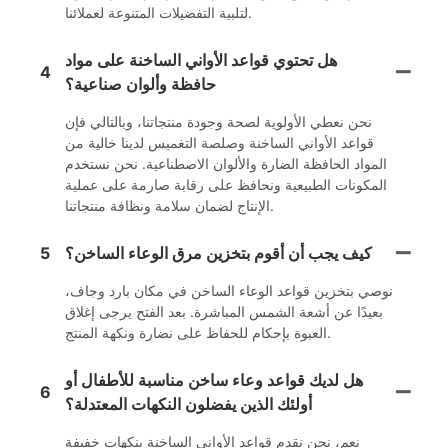
لتلبية التفضيلات المتنوعة لعملائنا.
هل تحتوي قواعد الأواني الساخنة على مواد
4
حافظة وألوان صناعية؟
نحن نعطي الأولوية لصحة وجودة منتجاتنا، وبالتالي فإن
قواعد الأواني الساخنة وصلصة التغميس لدينا خالية من
المواد الحافظة الضارة والألوان الاصطناعية. نحن نستخدم
المكونات الطبيعية ونحافظ على رقابة صارمة على عملية
الإنتاج لضمان سلامة ونظافة منتجاتنا.
كيف يجب أن أقوم بتخزين مرق الوعاء الساخن؟
5
نوصي بتخزين قواعد الوعاء الساخن في مكان بارد وجاف،
بعيدًا عن أشعة الشمس المباشرة. بعد الفتح يرجى إغلاق
العبوة بإحكام للحفاظ على نضارة ونكهة المنتج.
هل لديك قواعد وعاء ساخن مناسبة للأطفال أو
6
أولئك الذين يفضلون النكهات المعتدلة؟
نعم، نحن نقدم قواعد الأواني الساخنة بنكهات خفيفة