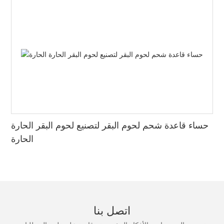
تقاسم الخبرة
: الوعاء الساخن والمشروبات مثالية للمشاركة مع الأصدقاء والعائلة.
يخلق الجانب المشترك لتناول الطعام بالوعاء الساخن، جنبًا إلى جنب مع
مجموعة متنوعة من خيارات المشروبات، تجربة طعام تفاعلية وممتعة.
مشروبات الحلوى
: لا تنس استكشاف المشروبات الشبيهة بالحلوى مثل شاي حليب
القلقاس أو المشروبات بنكهة الشوكولاتة لإنهاء وجبتك الساخنة بنكهة
حلوة. يمكن لهذه الاختيارات الرائعة أن تضيف لمسة نهائية مبهجة
لمغامرة الطهي الخاصة بك.
حساء قاعدة شحم لحوم البقر لتصنيع لحوم البقر الحارة
الحارة
من خلال دمج هذه النقاط، يمكنك بسهولة الوصول إلى عدد الكلمات
المطلوب وتجاوزه لمقالك حول أزواج المشروبات المثالية مع الوعاء
الساخن.
اتصل بنا
الأناقة في التنوع