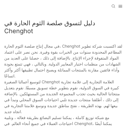
دليل لتسوق صلصة الثوم الحارة في
Chenghot
في مجال إنتاج صلصة الثوم الحارة، Chenghot لقد اكتسبت شركة تطوير
المطاعم المحدودة سنوات من الخبرات بقوة وفيرة. نحن نصر على اعتماد
المواد المتفوقة لإجراء الإنتاج. بالإضافة إلى ذلك ، حصلنا على العديد من
الشهادات من منظمات اختبار المعايير الدولية. وبالتالي ، فهي تتمتع بجودة
وأداء فائقين مقارنة بالمنتجات المماثلة ويصبح احتمال تطبيقها أكثر وأكثر
اتساعًا.
لتوسيع أعمالنا الصغيرة Chenghot العلامة التجارية إلى علامة تجارية
كبيرة في السوق الدولية، نقوم بتطوير خطة تسويق مسبقًا. نقوم بتعديل
منتجاتنا الحالية بحيث تجذب المجموعة الجديدة من المستهلكين. بالإضافة
إلى ذلك ، أطلقنا منتجات جديدة تلبي احتياجات السوق المحلي ونبدأ في
بيعها لهم. بهذه الطريقة ، نفتح مناطق جديدة ونوسع علامتنا التجارية في
اتجاه جديد.
مع شبكة توزيع كاملة ، يمكننا تسليم البضائع بطريقة فعالة ، وتلبية
احتياجات العملاء في جميع أنحاء العالم. في Chenghot، يمكننا أيضًا