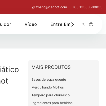
gl.zhang@cenhot.com
+86 13380500833
buidor
Vídeo
Entre Em Contato Cono
MAIS PRODUTOS
ático
hot
Bases de sopa quente
Mergulhando Molhos
Tempero para churrasco
Ingredientes para bebidas