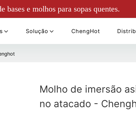
e bases e molhos para sopas quentes.
s
Solução
ChengHot
Distri
henghot
Molho de imersão asi
no atacado - Cheng