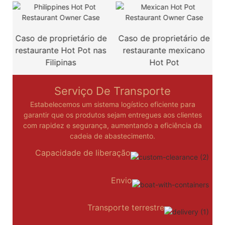
e
Caso de proprietário de
Caso de proprietário de
a
restaurante Hot Pot nas
restaurante mexicano
Filipinas
Hot Pot
Serviço De Transporte
Estabelecemos um sistema logístico eficiente para
garantir que os produtos sejam entregues aos clientes
com rapidez e segurança, aumentando a eficiência da
cadeia de abastecimento.
Capacidade de liberação
Envio
Transporte terrestre