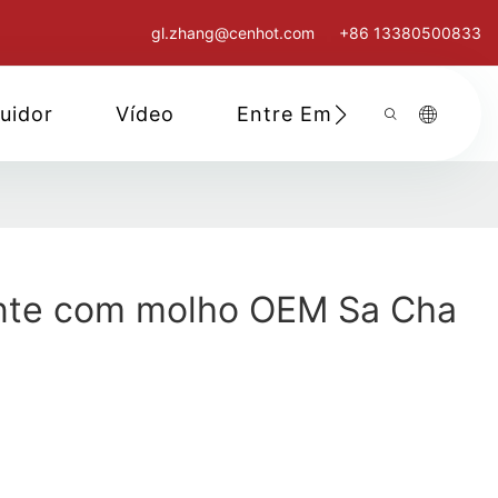
gl.zhang@cenhot.com
+86 13380500833
buidor
Vídeo
Entre Em Contato Cono
nte com molho OEM Sa Cha