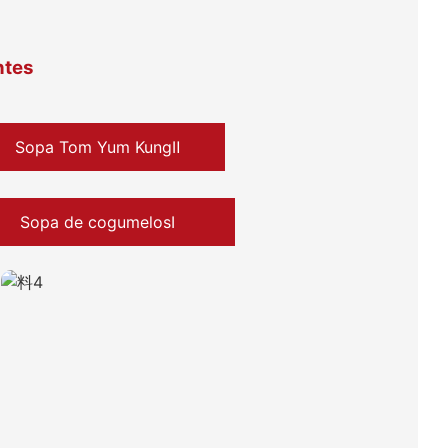
ntes
Sopa Tom Yum KungⅡ
Sopa de cogumelosⅠ