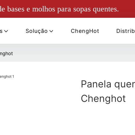
e bases e molhos para sopas quentes.
s
Solução
ChengHot
Distri
nghot
Panela que
Chenghot