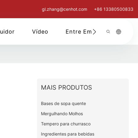
gl.zhang@cenhot.com
+86 13380500833
buidor
Vídeo
Entre Em Contato Cono
MAIS PRODUTOS
Bases de sopa quente
Mergulhando Molhos
Tempero para churrasco
Ingredientes para bebidas