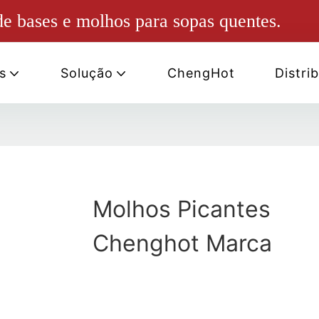
e bases e molhos para sopas quentes.
s
Solução
ChengHot
Distri
Molhos Picantes
Chenghot Marca