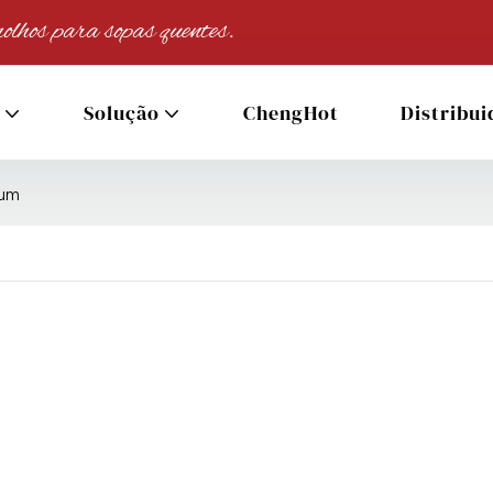
olhos para sopas quentes.
Solução
ChengHot
Distribui
Yum