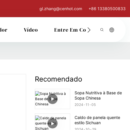
gl.zhang@cenhot.com
+86 13380500833
dor
Vídeo
Entre Em Contato Conosco
Recomendado
Sopa Nutritiva à Base de
Sopa Chinesa
2024
11
05
Caldo de panela quente
estilo Sichuan
2024
10
29