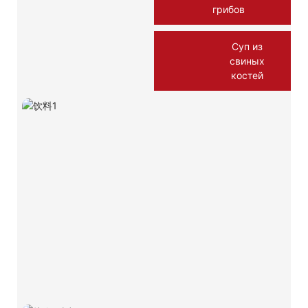
грибов
Суп из
свиных
костей