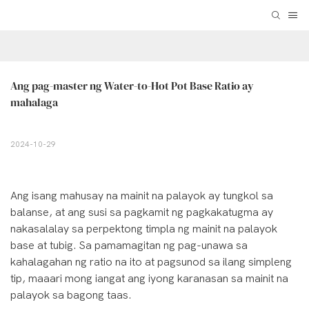
Ang pag-master ng Water-to-Hot Pot Base Ratio ay 
mahalaga
2024-10-29
Ang isang mahusay na mainit na palayok ay tungkol sa
balanse, at ang susi sa pagkamit ng pagkakatugma ay
nakasalalay sa perpektong timpla ng mainit na palayok
base at tubig. Sa pamamagitan ng pag-unawa sa
kahalagahan ng ratio na ito at pagsunod sa ilang simpleng
tip, maaari mong iangat ang iyong karanasan sa mainit na
palayok sa bagong taas.