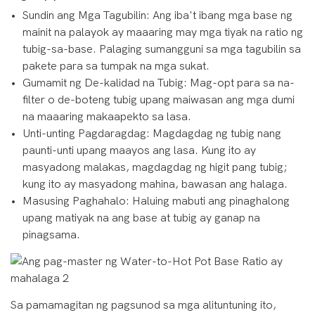
Sundin ang Mga Tagubilin: Ang iba't ibang mga base ng
mainit na palayok ay maaaring may mga tiyak na ratio ng
tubig-sa-base. Palaging sumangguni sa mga tagubilin sa
pakete para sa tumpak na mga sukat.
Gumamit ng De-kalidad na Tubig: Mag-opt para sa na-
filter o de-boteng tubig upang maiwasan ang mga dumi
na maaaring makaapekto sa lasa.
Unti-unting Pagdaragdag: Magdagdag ng tubig nang
paunti-unti upang maayos ang lasa. Kung ito ay
masyadong malakas, magdagdag ng higit pang tubig;
kung ito ay masyadong mahina, bawasan ang halaga.
Masusing Paghahalo: Haluing mabuti ang pinaghalong
upang matiyak na ang base at tubig ay ganap na
pinagsama.
Sa pamamagitan ng pagsunod sa mga alituntuning ito,