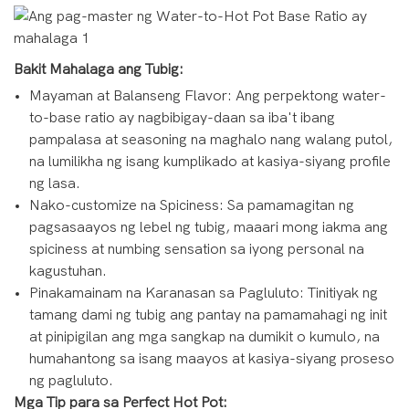
Bakit Mahalaga ang Tubig:
Mayaman at Balanseng Flavor: Ang perpektong water-
to-base ratio ay nagbibigay-daan sa iba't ibang
pampalasa at seasoning na maghalo nang walang putol,
na lumilikha ng isang kumplikado at kasiya-siyang profile
ng lasa.
Nako-customize na Spiciness: Sa pamamagitan ng
pagsasaayos ng lebel ng tubig, maaari mong iakma ang
spiciness at numbing sensation sa iyong personal na
kagustuhan.
Pinakamainam na Karanasan sa Pagluluto: Tinitiyak ng
tamang dami ng tubig ang pantay na pamamahagi ng init
at pinipigilan ang mga sangkap na dumikit o kumulo, na
humahantong sa isang maayos at kasiya-siyang proseso
ng pagluluto.
Mga Tip para sa Perfect Hot Pot: