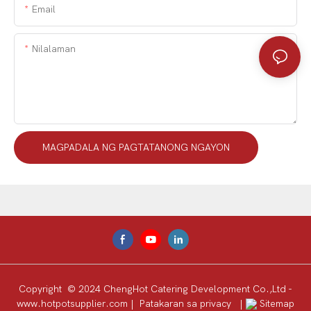
Email
Nilalaman
MAGPADALA NG PAGTATANONG NGAYON
Copyright © 2024 ChengHot Catering Development Co.,Ltd -
www.hotpotsupplier.com
|
Patakaran sa privacy
|
Sitemap