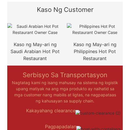
Kaso Ng Customer
Kaso ng May-ari ng
Kaso ng May-ari ng
Saudi Arabian Hot Pot
Philippines Hot Pot
Restaurant
Restaurant
Serbisyo Sa Transportasyon
Nagtatag kami ng isang mahusay na sistema ng logistik
upang matiyak na ang mga produkto ay naihatid sa
mga customer nang mabilis at ligtas, na nagpapataas
ng kahusayan sa supply chain.
Kakayahang clearance
Pagpapadalan