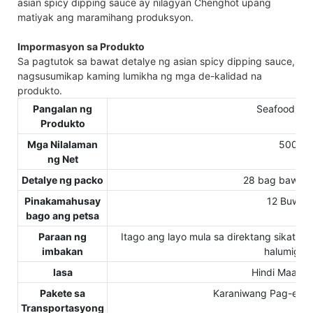
asian spicy dipping sauce ay nilagyan Chenghot upang
matiyak ang maramihang produksyon.
Impormasyon sa Produkto
Sa pagtutok sa bawat detalye ng asian spicy dipping sauce,
nagsusumikap kaming lumikha ng mga de-kalidad na
produkto.
Pangalan ng
Seafood Sa
Produkto
Mga Nilalaman
500g
ng Net
Detalye ng packo
28 bag bawat 
Pinakamahusay
12 Buwan
bago ang petsa
Paraan ng
Itago ang layo mula sa direktang sikat ng
imbakan
halumigmi
lasa
Hindi Maang
Pakete sa
Karaniwang Pag-expo
Transportasyong