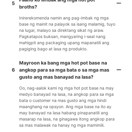
5
broths?
Inirerekomenda namin ang pag-imbak ng mga
base ng mainit na palayok sa isang malamig, tuyo
na lugar, malayo sa direktang sikat ng araw.
Pagkatapos buksan, mangyaring i-seal nang
mahigpit ang packaging upang mapanatili ang
pagiging bago at lasa ng produkto.
Mayroon ka bang mga hot pot base na
6
angkop para sa mga bata o sa mga mas
gusto ang mas banayad na lasa?
Oo, nag-aalok kami ng mga hot pot base na may
medyo banayad na lasa, na angkop para sa mga
bata o customer na mas gusto ang mga hindi
maanghang na opsyon. Ang mga base na ito ay
may banayad na lasa habang pinapanatili ang
masarap na lasa, na ginagawa itong angkop para
sa mas malawak na hanay ng mga mamimili.