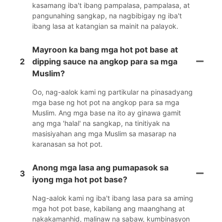
kasamang iba't ibang pampalasa, pampalasa, at
pangunahing sangkap, na nagbibigay ng iba't
ibang lasa at katangian sa mainit na palayok.
Mayroon ka bang mga hot pot base at
2
dipping sauce na angkop para sa mga
Muslim?
Oo, nag-aalok kami ng partikular na pinasadyang
mga base ng hot pot na angkop para sa mga
Muslim. Ang mga base na ito ay ginawa gamit
ang mga 'halal' na sangkap, na tinitiyak na
masisiyahan ang mga Muslim sa masarap na
karanasan sa hot pot.
Anong mga lasa ang pumapasok sa
3
iyong mga hot pot base?
Nag-aalok kami ng iba't ibang lasa para sa aming
mga hot pot base, kabilang ang maanghang at
nakakamanhid, malinaw na sabaw, kumbinasyon