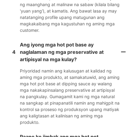
ng maanghang at malinaw na sabaw (kilala bilang
'yuan yang'), at kamatis. Ang bawat lasa ay may
natatanging profile upang matugunan ang
magkakaibang mga kagustuhan ng aming mga
customer.
Ang iyong mga hot pot base ay
4
naglalaman ng mga preservative at
artipisyal na mga kulay?
Priyoridad namin ang kalusugan at kalidad ng
aming mga produkto, at samakatuwid, ang aming
mga hot pot base at dipping sauce ay walang
mga nakakapinsalang preservative at artipisyal
na pangkulay. Gumagamit kami ng mga natural
na sangkap at pinapanatili namin ang mahigpit na
kontrol sa proseso ng produksyon upang matiyak
ang kaligtasan at kalinisan ng aming mga
produkto.
Paano ko iimbak ang mga hot pot