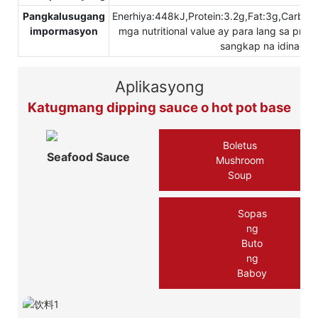
Pangkalusugang
Enerhiya:448kJ,Protein:3.2g,Fat:3g,Carbo
impormasyon
mga nutritional value ay para lang sa pro
sangkap na idinagda
Aplikasyong
Katugmang dipping sauce o hot pot base
Boletus
Seafood Sauce
Mushroom
Soup
Sopas
ng
Buto
ng
Baboy