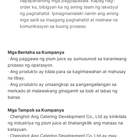
napapanahong mga pagpapadala. Kapag nag-
order ka, bibigyan ka ng aming team ng iskedyul
ng paghahatid. Ipinagmamalaki namin ang aming
mga sarili sa maagang paghahatid at malinaw na
komunikasyon sa buong proseso.
Mga Bentaha sa Kumpanya
· Ang paggawa ng plum juice ay sumusunod sa karaniwang
proseso ng operasyon.
· Ang produkto ay kilala para sa kaginhawahan at mahusay
na tibay.
· Ang produkto ay umaangkop sa pangangailangan sa
merkado at malawakang ginagamit sa loob at labas ng
bansa.
Mga Tampok sa Kumpanya
· Chenghot Ang Catering Development Co., Ltd ay kinikilala
ng industriya ng plum juice at tinatangkilik ang mataas na
katayuan.
· Chenghot Ang Catering Development Co.,Ltd ay may