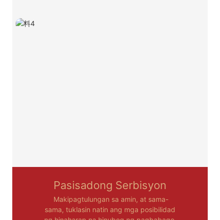
Pasisadong Serbisyon
Makipagtulungan sa amin, at sama-
sama, tuklasin natin ang mga posibilidad
ng hinaharap na hinubog ng pagbabago.