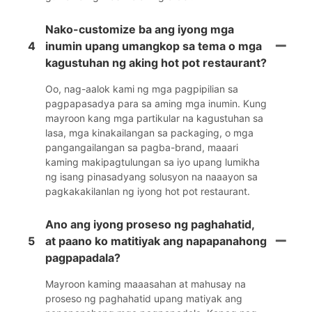
Nako-customize ba ang iyong mga
4
inumin upang umangkop sa tema o mga
kagustuhan ng aking hot pot restaurant?
Oo, nag-aalok kami ng mga pagpipilian sa
pagpapasadya para sa aming mga inumin. Kung
mayroon kang mga partikular na kagustuhan sa
lasa, mga kinakailangan sa packaging, o mga
pangangailangan sa pagba-brand, maaari
kaming makipagtulungan sa iyo upang lumikha
ng isang pinasadyang solusyon na naaayon sa
pagkakakilanlan ng iyong hot pot restaurant.
Ano ang iyong proseso ng paghahatid,
5
at paano ko matitiyak ang napapanahong
pagpapadala?
Mayroon kaming maaasahan at mahusay na
proseso ng paghahatid upang matiyak ang