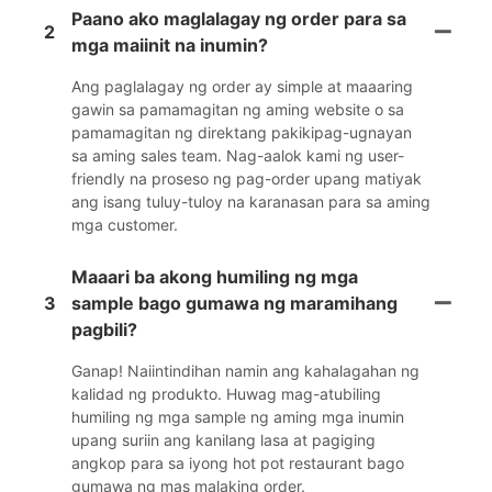
Paano ako maglalagay ng order para sa
2
mga maiinit na inumin?
Ang paglalagay ng order ay simple at maaaring
gawin sa pamamagitan ng aming website o sa
pamamagitan ng direktang pakikipag-ugnayan
sa aming sales team. Nag-aalok kami ng user-
friendly na proseso ng pag-order upang matiyak
ang isang tuluy-tuloy na karanasan para sa aming
mga customer.
Maaari ba akong humiling ng mga
3
sample bago gumawa ng maramihang
pagbili?
Ganap! Naiintindihan namin ang kahalagahan ng
kalidad ng produkto. Huwag mag-atubiling
humiling ng mga sample ng aming mga inumin
upang suriin ang kanilang lasa at pagiging
angkop para sa iyong hot pot restaurant bago
gumawa ng mas malaking order.