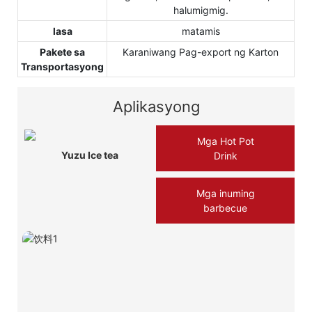
halumigmig.
lasa
matamis
Pakete sa
Karaniwang Pag-export ng Karton
Transportasyong
Aplikasyong
Mga Hot Pot
Yuzu Ice tea
Drink
Mga inuming
barbecue