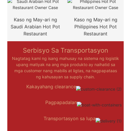
Kaso ng May-ari ng
Kaso ng May-ari ng
Saudi Arabian Hot Pot
Philippines Hot Pot
Restaurant
Restaurant
Serbisyo Sa Transportasyon
Nagtatag kami ng isang mahusay na sistema ng logistik
upang matiyak na ang mga produkto ay naihatid sa
mga customer nang mabilis at ligtas, na nagpapataas
ng kahusayan sa supply chain.
Kakayahang clearance
Pagpapadalan
Transportasyon sa lupa