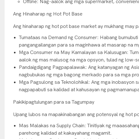
Offline: Nag-aalok ang mga supermarket, convenience 
Ang Hinaharap ng Hot Pot Base
Ang hinaharap ng hot pot base market ay mukhang may p
Tumataas na Demand ng Consumer: Habang bumubuti a
pangangailangan para sa maginhawa at masarap na mga
Mga Consumer na May Kamalayan sa Kalusugan: Tumut
aalok ng mas malusog na mga opsyon, tulad ng low-so
Pandaigdigang Pagpapalawak: Ang katanyagan ng Asian
nagbubukas ng mga bagong merkado para sa mga prod
Mga Pagsulong sa Teknolohikal: Ang mga inobasyon s
nagpapabuti sa kalidad at kahusayan ng pagmamanupak
Pakikipagtulungan para sa Tagumpay
Upang lubos na mapakinabangan ang potensyal ng hot po
Mas Malakas na Supply Chain: Tinitiyak ng maaasahang
parehong kalidad at kakayahang magamit.