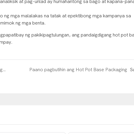
naliksik at pag-unlad ay humahantong sa bago at kapana-pana
 ng mga malalakas na tatak at epektibong mga kampanya sa
humimok ng mga benta.
gpapatibay ng pakikipagtulungan, ang pandaigdigang hot pot b
umpay.
Hot Pot: Isang Masarap na Kapistahan na may Mga Benepisyo sa Nutrisyon
Paano pagbutihin ang Hot Pot Base Packaging
S