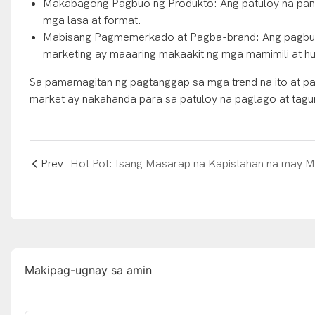
Makabagong Pagbuo ng Produkto: Ang patuloy na pana
mga lasa at format.
Mabisang Pagmemerkado at Pagba-brand: Ang pagbuo
marketing ay maaaring makaakit ng mga mamimili at 
Sa pamamagitan ng pagtanggap sa mga trend na ito at pa
market ay nakahanda para sa patuloy na paglago at tag
Prev
Makipag-ugnay sa amin