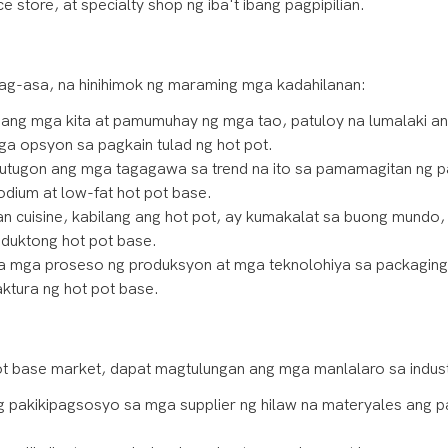
store, at specialty shop ng iba't ibang pagpipilian.
ag-asa, na hinihimok ng maraming mga kadahilanan:
ng mga kita at pamumuhay ng mga tao, patuloy na lumalaki a
 opsyon sa pagkain tulad ng hot pot.
ugon ang mga tagagawa sa trend na ito sa pamamagitan ng p
dium at low-fat hot pot base.
 cuisine, kabilang ang hot pot, ay kumakalat sa buong mundo,
uktong hot pot base.
a mga proseso ng produksyon at mga teknolohiya sa packaging
tura ng hot pot base.
t base market, dapat magtulungan ang mga manlalaro sa indust
 pakikipagsosyo sa mga supplier ng hilaw na materyales ang p