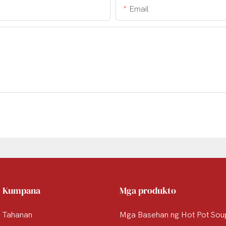
Email
Kumpana
Mga produkto
Tahanan
Mga Basehan ng Hot Pot Sou