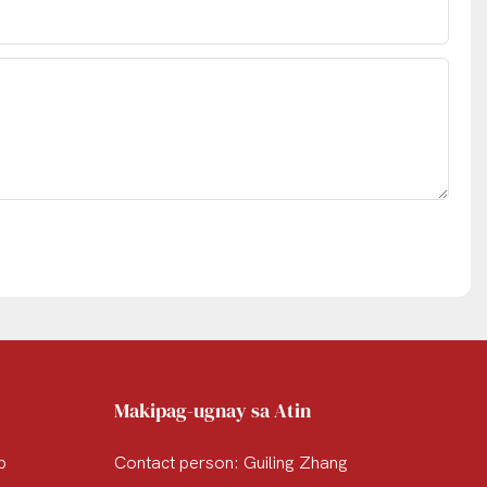
Makipag-ugnay sa Atin
p
Contact person: Guiling Zhang