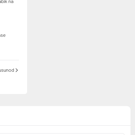
bik na
ase
usunod