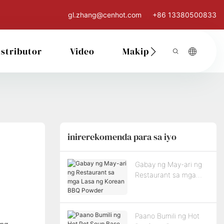
gl.zhang@cenhot.com
+86 13380500833
istributor
Video
Makipag-Ugnay Sa Ati
inirerekomenda para sa iyo
Gabay ng May-ari ng
Restaurant sa mga
Lasa ng Korean BBQ
Powder
Paano Bumili ng Hot