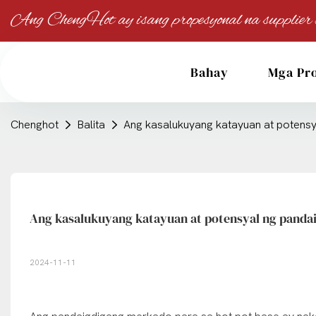
Ang ChengHot ay isang propesyonal na supplier ng
Bahay
Mga Pr
Chenghot
Balita
Ang kasalukuyang katayuan at potensy
Ang kasalukuyang katayuan at potensyal ng panda
2024-11-11