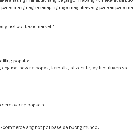
kakaranas ng makabuluhang paglago. Habang kumakalat sa bu
nang parami ang naghahanap ng mga maginhawang paraan para ma
tiling popular.
ang malinaw na sopas, kamatis, at kabute, ay tumutugon sa
 serbisyo ng pagkain.
 E-commerce ang hot pot base sa buong mundo.