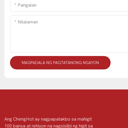
Pangalan
Nilalaman
MAGPADALA NG PAGTATANONG NGAYON
Ang ChengHot ay nagpapatakbo sa mahigit
100 bansa at rehiyon na nagsisilbi ng higit sa