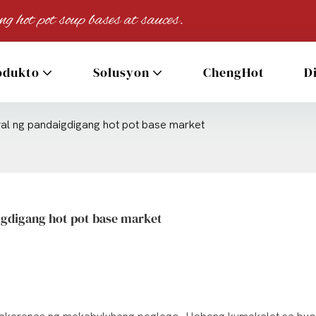
 hot pot soup bases at sauces.
odukto
Solusyon
ChengHot
D
al ng pandaigdigang hot pot base market
igdigang hot pot base market