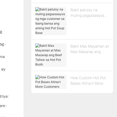
Bakit patuloy na
muling pagsasaayos
ng mga customer sa
ibang bansa ang
ng
aming Hot Pot Soup
Base
ag-
Bakit Mas Mayaman at
Mas Masarap ang
 na
Beef Tallow sa Hot Pot
Broth
 ay
How Custom Hot Pot
Bases Attract More
Customers
riya:
are-