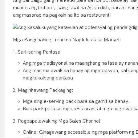
Ang pandaigdigang merkado para sa hot pot base ay na
mundo ang hot pot, isang sikat na Asian dish, parami 
ang masarap na pagkain na ito sa restaurant.
Mga Pangunahing Trend na Nagtutulak sa Market:
Sari-saring Panlasa:
Ang mga tradisyonal na maanghang na lasa ay nanana
Ang mas malawak na hanay ng mga opsyon, kabilang 
magkakaibang panlasa.
Maginhawang Packaging:
Mga single-serving pack para sa gamit sa bahay.
Bulk pack para sa mga restaurant at mga negosyo sa
Pagpapalawak ng Mga Sales Channel:
Online: Ginagawang accessible ng mga platform ng