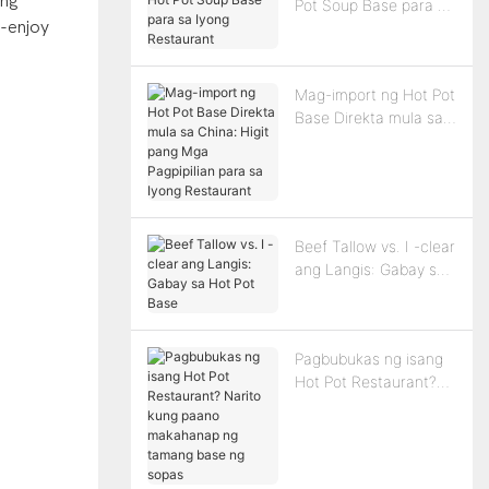
ong
Pot Soup Base para sa
-enjoy
Iyong Restaurant
Mag-import ng Hot Pot
Base Direkta mula sa
China: Higit pang Mga
Pagpipilian para sa
Iyong Restaurant
Beef Tallow vs. I -clear
ang Langis: Gabay sa
Hot Pot Base
Pagbubukas ng isang
Hot Pot Restaurant?
Narito kung paano
makahanap ng tamang
base ng sopas