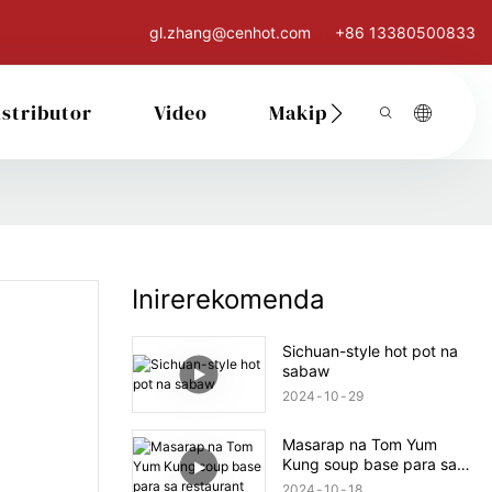
gl.zhang@cenhot.com
+86 13380500833
istributor
Video
Makipag-Ugnay Sa Ati
Inirerekomenda
Sichuan-style hot pot na
sabaw
2024
10
29
Masarap na Tom Yum
Kung soup base para sa
restaurant
2024
10
18