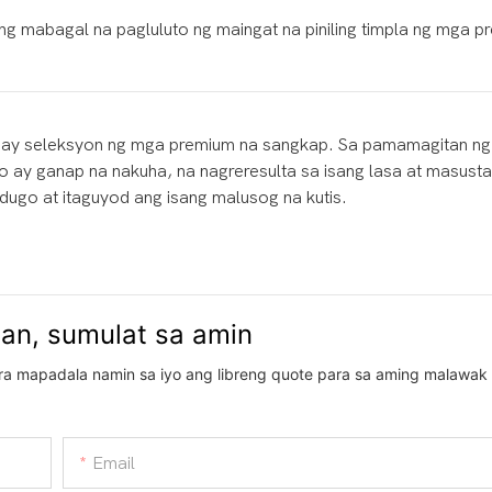
 mabagal na pagluluto ng maingat na piniling timpla ng mga p
 may seleksyon ng mga premium na sangkap. Sa pamamagitan n
 ay ganap na nakuha, na nagreresulta sa isang lasa at masust
dugo at itaguyod ang isang malusog na kutis.
an, sumulat sa amin
ra mapadala namin sa iyo ang libreng quote para sa aming malawak
Email