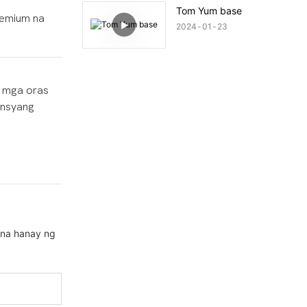
Tom Yum base
remium na
2024
01
23
g mga oras
ansyang
 na hanay ng