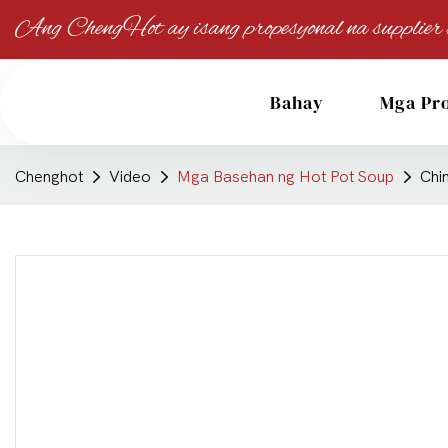
Ang ChengHot ay isang propesyonal na supplier ng
Bahay
Mga Pr
Chenghot
Video
Mga Basehan ng Hot Pot Soup
Chi