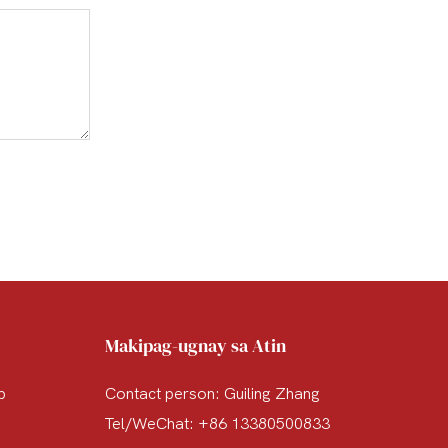
Makipag-ugnay sa Atin
p
Contact person: Guiling Zhang
Tel/WeChat: +86 13380500833