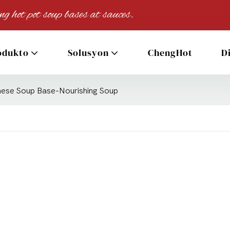
 hot pot soup bases at sauces.
odukto
Solusyon
ChengHot
D
nese Soup Base-Nourishing Soup