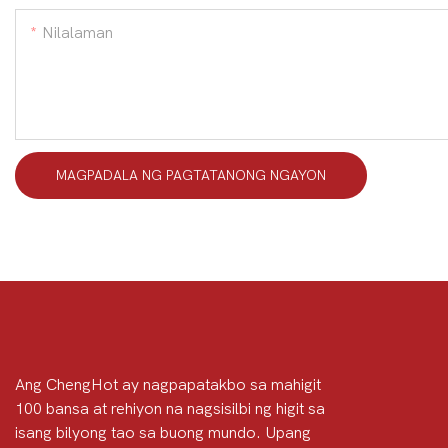
Nilalaman
MAGPADALA NG PAGTATANONG NGAYON
Ang ChengHot ay nagpapatakbo sa mahigit
100 bansa at rehiyon na nagsisilbi ng higit sa
isang bilyong tao sa buong mundo. Upang