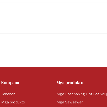
Kumpana
Mga produkto
Tahanan
Mga Basehan ng Hot Pot Sou
Mga produkto
Mga Sawsawan