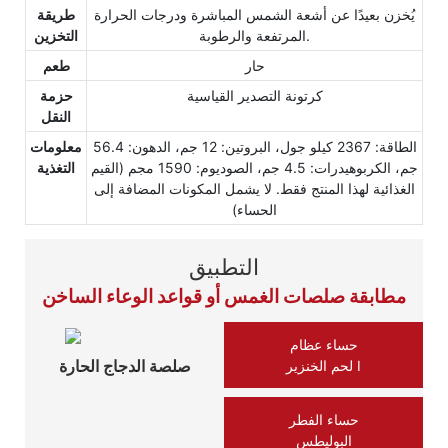
يُخزن بعيدًا عن أشعة الشمس المباشرة ودرجات الحرارة
طريقة
المرتفعة والرطوبة.
التخزين
حار
طعم
كرتونة التصدير القياسية
حزمة
النقل
الطاقة: 2367 كيلو جول، البروتين: 12 جم، الدهون: 56.4
معلومات
جم، الكربوهيدرات: 4.5 جم، الصوديوم: 1590 مجم (القيم
التغذية
الغذائية لهذا المنتج فقط. لا يشمل المكونات المضافة إلى
الحساء)
التطبيق
مطابقة صلصات الغمس أو قواعد الوعاء الساخن
حساء عظام
صلصة الدجاج الحارة
لحم الخنزير Ⅰ
حساء الفطر
البوليطس