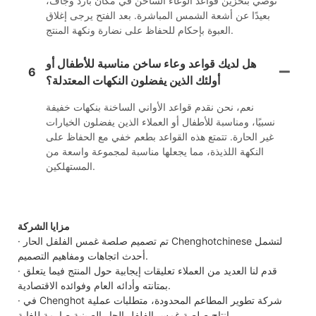
نوصي بتخزين قواعد الوعاء الساخن في مكان بارد وجاف،
بعيدًا عن أشعة الشمس المباشرة. بعد الفتح يرجى إغلاق
العبوة بإحكام للحفاظ على نضارة ونكهة المنتج.
هل لديك قواعد وعاء ساخن مناسبة للأطفال أو
6
أولئك الذين يفضلون النكهات المعتدلة؟
نعم، نحن نقدم قواعد الأواني الساخنة بنكهات خفيفة
نسبيًا، ومناسبة للأطفال أو العملاء الذين يفضلون الخيارات
غير الحارة. تتمتع هذه القواعد بطعم خفي مع الحفاظ على
النكهة اللذيذة، مما يجعلها مناسبة لمجموعة واسعة من
المستهلكين.
مزايا الشركة
· تم تصميم صلصة غمس الفلفل الحار Chenghotchinese لتشمل
أحدث اتجاهات ومفاهيم التصميم.
· قدم لنا العديد من العملاء تعليقات إيجابية حول المنتج فيما يتعلق
بمتانته وأدائه العام وفوائده الاقتصادية.
· في Chenghot شركة تطوير المطاعم المحدودة، متطلبات عملية
إنتاج صلصة غمس الفلفل الحار الصينية صارمة للغاية.