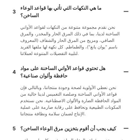
ما هي النكهات التي تأتي بها قواعد الوعاء
3
الساخن؟
نحن نقدم مجموعة متنوعة من النكهات لقواعد الأواني
الساخنة لدينا، بما في ذلك المرق الحار والمخدر، والمرق
الصافي، ومزيج من المرق الحار والشفاف (المعروف
باسم "يوان يانغ")، والطماطم. كل نكهة لها ملفها الفريد
لتلبية التفضيلات المتنوعة لعملائنا.
هل تحتوي قواعد الأواني الساخنة على مواد
4
حافظة وألوان صناعية؟
نحن نعطي الأولوية لصحة وجودة منتجاتنا، وبالتالي فإن
قواعد الأواني الساخنة وصلصة التغميس لدينا خالية من
المواد الحافظة الضارة والألوان الاصطناعية. نحن نستخدم
المكونات الطبيعية ونحافظ على رقابة صارمة على عملية
الإنتاج لضمان سلامة ونظافة منتجاتنا.
كيف يجب أن أقوم بتخزين مرق الوعاء الساخن؟
5