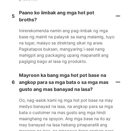
Paano ko iimbak ang mga hot pot
5
broths?
Inirerekomenda namin ang pag-imbak ng mga
base ng mainit na palayok sa isang malamig, tuyo
na lugar, malayo sa direktang sikat ng araw.
Pagkatapos buksan, mangyaring i-seal nang
mahigpit ang packaging upang mapanatili ang
pagiging bago at lasa ng produkto.
Mayroon ka bang mga hot pot base na
6
angkop para sa mga bata o sa mga mas
gusto ang mas banayad na lasa?
Oo, nag-aalok kami ng mga hot pot base na may
medyo banayad na lasa, na angkop para sa mga
bata o customer na mas gusto ang mga hindi
maanghang na opsyon. Ang mga base na ito ay
may banayad na lasa habang pinapanatili ang
masarap na lasa, na ginagawa itong angkop para