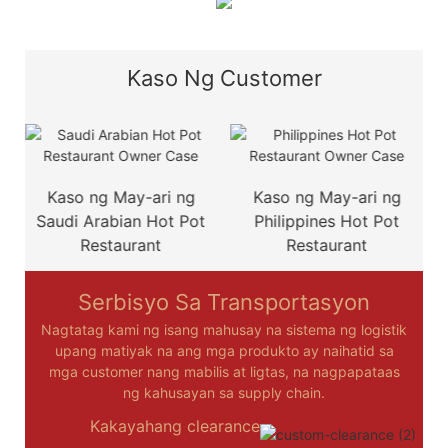
Kaso Ng Customer
Kaso ng May-ari ng
Kaso ng May-ari ng
Saudi Arabian Hot Pot
Philippines Hot Pot
Restaurant
Restaurant
Serbisyo Sa Transportasyon
Nagtatag kami ng isang mahusay na sistema ng logistik
upang matiyak na ang mga produkto ay naihatid sa
mga customer nang mabilis at ligtas, na nagpapataas
ng kahusayan sa supply chain.
Kakayahang clearance