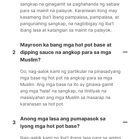
sangkap na ginagamit sa paghahanda ng sabaw
para sa mainit na palayok. Karaniwan itong may
kasamang iba't ibang pampalasa, pampalasa, at
pangunahing sangkap, na nagbibigay ng iba't
ibang lasa at katangian sa mainit na palayok.
Mayroon ka bang mga hot pot base at
2
dipping sauce na angkop para sa mga
Muslim?
Oo, nag-aalok kami ng partikular na pinasadyang
mga base ng hot pot na angkop para sa mga
Muslim. Ang mga base na ito ay ginawa gamit
ang mga 'halal' na sangkap, na tinitiyak na
masisiyahan ang mga Muslim sa masarap na
karanasan sa hot pot.
Anong mga lasa ang pumapasok sa
3
iyong mga hot pot base?
Nag-aalok kami ng iba't ibang lasa para sa aming