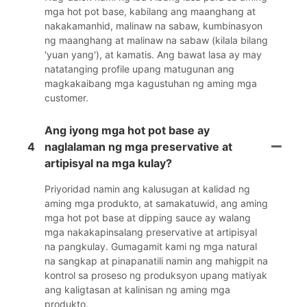
mga hot pot base, kabilang ang maanghang at
nakakamanhid, malinaw na sabaw, kumbinasyon
ng maanghang at malinaw na sabaw (kilala bilang
'yuan yang'), at kamatis. Ang bawat lasa ay may
natatanging profile upang matugunan ang
magkakaibang mga kagustuhan ng aming mga
customer.
Ang iyong mga hot pot base ay
4
naglalaman ng mga preservative at
artipisyal na mga kulay?
Priyoridad namin ang kalusugan at kalidad ng
aming mga produkto, at samakatuwid, ang aming
mga hot pot base at dipping sauce ay walang
mga nakakapinsalang preservative at artipisyal
na pangkulay. Gumagamit kami ng mga natural
na sangkap at pinapanatili namin ang mahigpit na
kontrol sa proseso ng produksyon upang matiyak
ang kaligtasan at kalinisan ng aming mga
produkto.