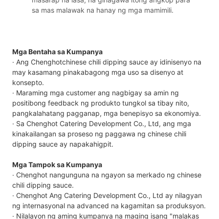
sa mas malawak na hanay ng mga mamimili.
Mga Bentaha sa Kumpanya
· Ang Chenghotchinese chili dipping sauce ay idinisenyo na
may kasamang pinakabagong mga uso sa disenyo at
konsepto.
· Maraming mga customer ang nagbigay sa amin ng
positibong feedback ng produkto tungkol sa tibay nito,
pangkalahatang pagganap, mga benepisyo sa ekonomiya.
· Sa Chenghot Catering Development Co., Ltd, ang mga
kinakailangan sa proseso ng paggawa ng chinese chili
dipping sauce ay napakahigpit.
Mga Tampok sa Kumpanya
· Chenghot nangunguna na ngayon sa merkado ng chinese
chili dipping sauce.
· Chenghot Ang Catering Development Co., Ltd ay nilagyan
ng internasyonal na advanced na kagamitan sa produksyon.
· Nilalayon ng aming kumpanya na maging isang "malakas