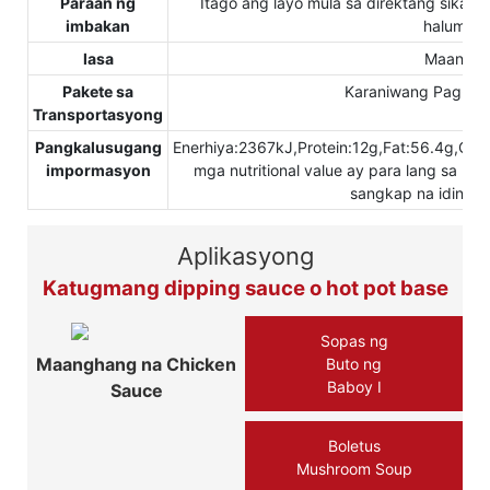
Paraan ng
Itago ang layo mula sa direktang sikat 
imbakan
halumigm
lasa
Maangh
Pakete sa
Karaniwang Pag-exp
Transportasyong
Pangkalusugang
Enerhiya:2367kJ,Protein:12g,Fat:56.4g,C
impormasyon
mga nutritional value ay para lang sa pr
sangkap na idinagd
Aplikasyong
Katugmang dipping sauce o hot pot base
Sopas ng
Maanghang na Chicken
Buto ng
Baboy Ⅰ
Sauce
Boletus
Mushroom Soup