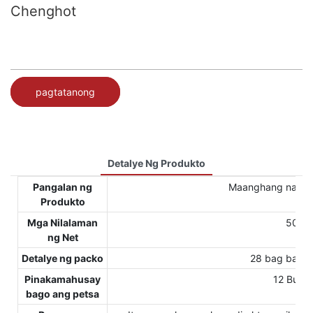
Chenghot
pagtatanong
Detalye Ng Produkto
Pangalan ng
Maanghang na Ch
Produkto
Mga Nilalaman
500g
ng Net
Detalye ng packo
28 bag bawat
Pinakamahusay
12 Buwa
bago ang petsa