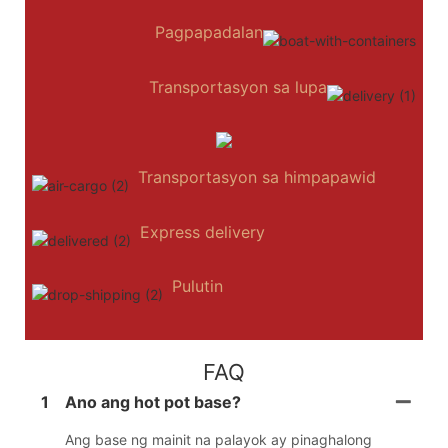
Pagpapadalan
Transportasyon sa lupa
Transportasyon sa himpapawid
Express delivery
Pulutin
FAQ
1
Ano ang hot pot base?
Ang base ng mainit na palayok ay pinaghalong