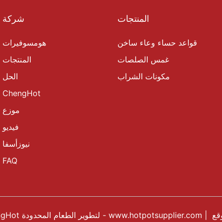
المنتجات
شركة
قواعد حساء وعاء ساخن
هومسوفيرات
غمس الصلصات
المنتجات
مكونات الشراب
الحل
ChengHot
موزع
فيديو
نيوزأسفا
FAQ
قع
|
www.hotpotsupplier.com
حقوق النشر © 2024 شركة ChengHot لتطوير الطعام المحدودة -