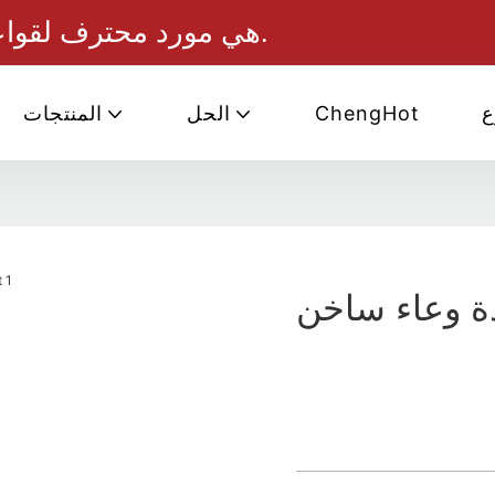
ChengHot هي مورد محترف لقواعد الحساء والصلصات الساخنة.
ع
ChengHot
الحل
المنتجات