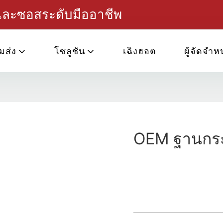
ฟและซอสระดับมืออาชีพ
มส่ง
โซลูชัน
เฉิงฮอต
ผู้จัดจำห
OEM ฐานกระ