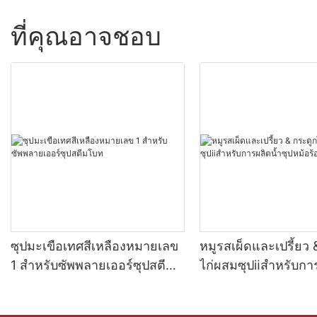
ที่คุณอาจชอบ
ซุปมะเขือเทศสีเหลืองหมายเลข
หมูรสเผ็ดและเปรี้ยว 
1 สำหรับซัพพลายเออร์ซุปสตีม
ไก่ผสมซุปⅱสำหรับการ
โบท
ซุปหม้อร้อน