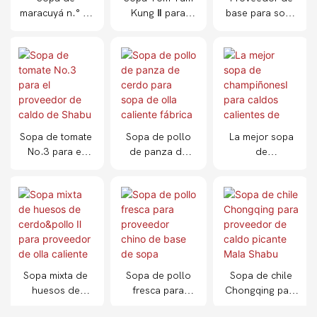
maracuyá n.° 1:
Kung Ⅱ para
base para sopa
base para olla
fábrica de
Mala y
caliente en
caldos
condimento en
restaurantes.
calientes-
polvo para
1715589299135
caldo de olla
226
caliente
Sopa de tomate
Sopa de pollo
La mejor sopa
No.3 para el
de panza de
de
proveedor de
cerdo para
champiñonesⅠ
caldo de Shabu
sopa de olla
para caldos
Shabu
caliente fábrica
calientes de
fábrica
Sopa mixta de
Sopa de pollo
Sopa de chile
huesos de
fresca para
Chongqing para
cerdo&pollo Ⅱ
proveedor
proveedor de