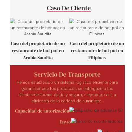
Caso De Cliente
Caso del propietario de un
Caso del propietario de un
C
restaurante de hot pot en
restaurante de hot pot en
Arabia Saudita
Filipinas
Servicio De Transporte
Hemos establecido un sistema logístico eficiente para
garantizar que los productos se entreguen a los
clientes de forma rápida y segura, mejorando así la
eficiencia de la cadena de suministro.
Capacidad de autorización
Envío