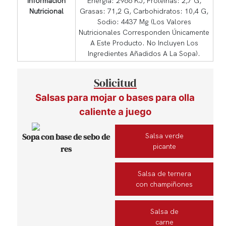
Información
Energía: 2966 KJ, Proteínas: 2,7 G,
Nutricional
Grasas: 71,2 G, Carbohidratos: 10,4 G,
Sodio: 4437 Mg (Los Valores
Nutricionales Corresponden Únicamente
A Este Producto. No Incluyen Los
Ingredientes Añadidos A La Sopa).
Solicitud
Salsas para mojar o bases para olla
caliente a juego
Sopa con base de sebo de
Salsa verde
picante
res
Salsa de ternera
con champiñones
Salsa de
carne