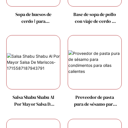
Sopa de huesos de
Base de sopa de pollo
cerdo Ⅰ para
con viaje de cerdo y
elaboración de caldo
pimienta para fábrica
caliente
de sopa de olla
caliente
Salsa Shabu Shabu Al
Proveedor de pasta
Por Mayor Salsa De
pura de sésamo para
Mariscos-
condimentos para
1715587187943791
ollas calientes