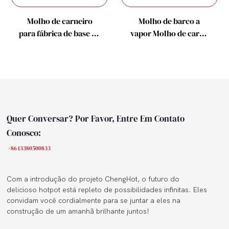
Molho de carneiro
Molho de barco a
para fábrica de base de
vapor Molho de carne
molho quente
picante para
fornecimento de
restaurante
Quer Conversar? Por Favor, Entre Em Contato
Conosco:
+86 13380500833
Com a introdução do projeto ChengHot, o futuro do
delicioso hotpot está repleto de possibilidades infinitas. Eles
convidam você cordialmente para se juntar a eles na
construção de um amanhã brilhante juntos!