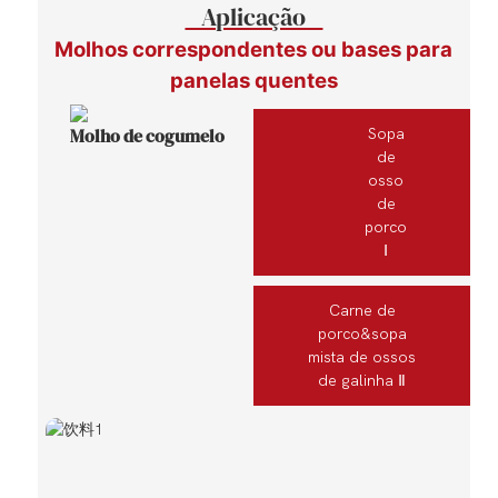
Aplicação
Molhos correspondentes ou bases para
panelas quentes
Molho de cogumelo
Sopa
de
osso
de
porco
Ⅰ
Carne de
porco&sopa
mista de ossos
de galinha Ⅱ