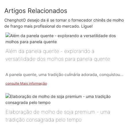
Artigos Relacionados
ChenghotO desejo da é se tornar o fornecedor chinês de molho
de frango mais profissional do mercado. Ligue!
Além da panela quente - explorando a
versatilidade dos molhos para panela quente
A panela quente, uma tradição culinária adorada, conquistou
os corações e as papilas gustativas de pessoas em todo o
consulte Mais informação
mundo. No centro desta deliciosa experiência gastronômica
está uma variedade de deliciosos molhos. Embora os
restaurantes de hot pot sejam os locais tradicionais para
desfrutar dessas misturas saborosas, a versatilidade dos
molhos de hot pot se estende muito além dos limites de uma
Elaboração de molho de soja premium - uma
mesa de jantar de hot pot.
tradição consagrada pelo tempo