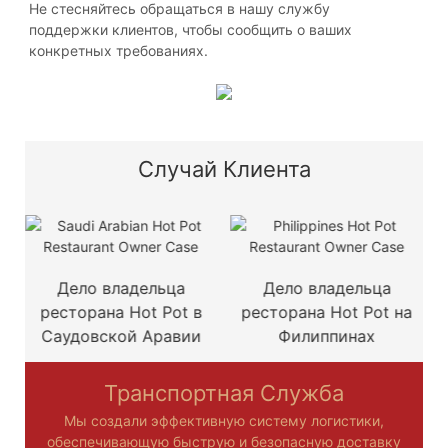
Не стесняйтесь обращаться в нашу службу
поддержки клиентов, чтобы сообщить о ваших
конкретных требованиях.
Случай Клиента
Дело владельца
Дело владельца
Де
ресторана Hot Pot в
ресторана Hot Pot на
ме
Саудовской Аравии
Филиппинах
рест
Транспортная Служба
Мы создали эффективную систему логистики,
обеспечивающую быструю и безопасную доставку