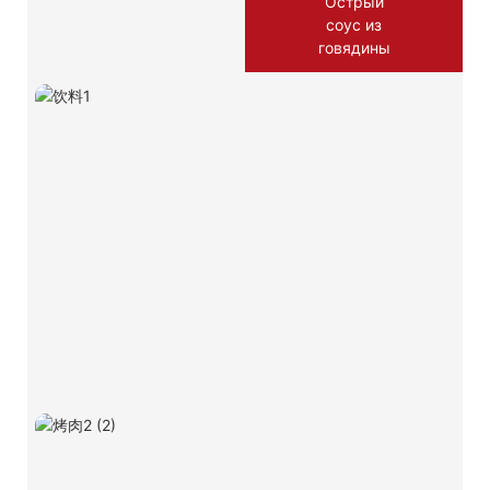
Острый
соус из
говядины