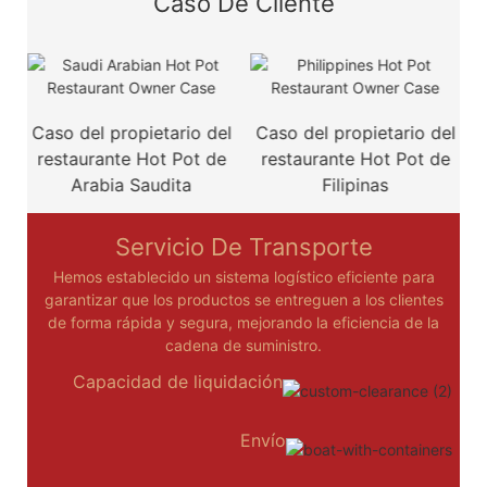
Caso De Cliente
Caso del propietario del
Caso del propietario del
restaurante Hot Pot de
restaurante Hot Pot de
r
Arabia Saudita
Filipinas
Servicio De Transporte
Hemos establecido un sistema logístico eficiente para
garantizar que los productos se entreguen a los clientes
de forma rápida y segura, mejorando la eficiencia de la
cadena de suministro.
Capacidad de liquidación
Envío