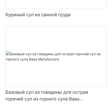
пользуется большой популярностью.
Куриный суп из свиной груди
Подводя итог, можно сказать, что разнообразие вкусов
тушеного мяса — это очарование культуры тушеного
мяса. Будь то классический суп на основе говяжьего
жира, кислый бульон, основа томатного супа или другие
уникальные вкусы, все они предоставляют потребителям
богатые и красочные впечатления от тушеного мяса.
Ожидается, что в будущем, благодаря меняющимся
предпочтениям потребителей и постоянным инновациям в
технологиях приготовления тушеного мяса, мир вкусов
тушеного мяса станет еще более разнообразным,
предлагая потребителям больше возможностей
насладиться вкусной кухней.
Базовый суп из говядины для острая
горячий суп из горного супа Baes
Manufacture