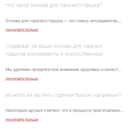
Что такое основа для горячего горшка?
Основа для горячего горшка — это смесь ингредиентов,
используемых для приготовления бульона для горячего
прочитайте больше
горшка. Обычно он включает в себя различные специи,
приправы и основные ингредиенты, придающие горячему
горшку разные вкусы и характеристики.
Содержат ли ваши основы для горячих
горшков консерванты и искусственные
красители?
Мы уделяем приоритетное внимание здоровью и качеству
нашей продукции, поэтому наши основы для горячих блюд
прочитайте больше
и соусы для макания не содержат вредных консервантов
и искусственных красителей. Мы используем
натуральные ингредиенты и ведем строгий контроль над
Можете ли вы пить горячий бульон напрямую?
производственным процессом, чтобы обеспечить
безопасность и гигиену нашей продукции.
Некоторые друзья считают, что в процессе приготовления
в горячей кастрюле некоторые питательные вещества из
прочитайте больше
ингредиентов растворяются в бульоне, и употребление
горячего бульона может быть способом дополнить