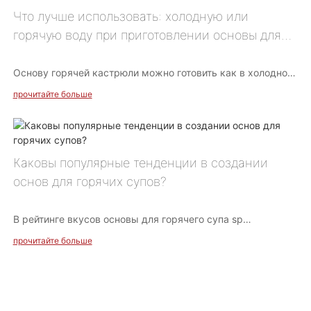
питание. Однако это ошибочное мнение. Независимо от
Что лучше использовать: холодную или
вида отвара, пить его в чистом виде не рекомендуется.
горячую воду при приготовлении основы для
Длительное и непрерывное кипячение может привести к
горячей кастрюли?
образованию веществ, не способствующих усвоению
человеком, поэтому прямое употребление не
Основу горячей кастрюли можно готовить как в холодной,
рекомендуется.
так и в горячей воде.
прочитайте больше
1. Для кипячения дна кастрюли подходит как холодная,
так и горячая вода.
Каковы популярные тенденции в создании
основ для горячих супов?
2. Температура воды существенно не влияет на вкус
основы.
В рейтинге вкусов основы для горячего супа sp
ледяной
прочитайте больше
3. Если вы спешите насладиться горячей кастрюлей, вы
можете довести воду до кипения, прежде чем добавлять
основа для супа
в кастрюлю основу для более быстрого приготовления.
, кислый бульон и помидоры