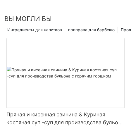
суп
базы занимают первые три места. Кроме кислого бульона
и помидоров,
ВЫ МОГЛИ БЫ
Говяжий жир
Ингредиенты для напитков
приправа для барбекю
Прод
Базовый суп
остается в центре внимания новых разработок в брендах
тушеного мяса, особенно в последние два года, поскольку
новая волна тренда тушеного мяса Сычуань-Чунцин
прокатилась по крупным городам,
стремясь воссоздать подлинный вкус тушеного мяса в
старинном стиле,
становление
Пряная и кисенная свинина & Куриная
Координационный центр для многих брендов тушеного
мяса.
костяная суп -суп для производства бульона
с горячим горшком