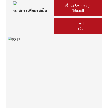
เนื้อหมู&ซุปกระดูก
ซอสกระเทียมรสเผ็ด
ไก่ผสมⅡ
ซุป
เห็ดⅠ