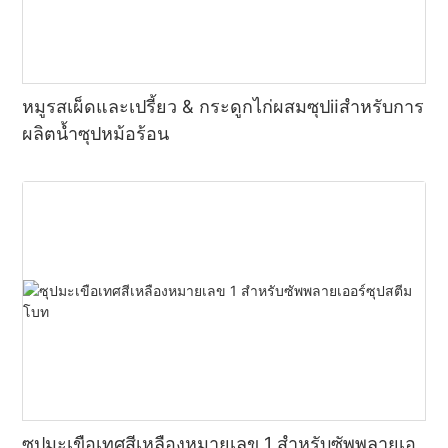
หมูรสเผ็ดและเปรี้ยว & กระดูกไก่ผสมซุปⅱสำหรับการ
ผลิตน้ำซุปหม้อร้อน
ซุปมะเขือเทศสีเหลืองหมายเลข 1 สำหรับซัพพลายเอ