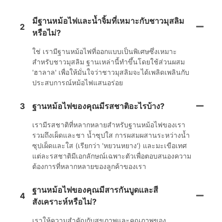
มีฐานหม้อไฟและน้ำจิ้มที่เหมาะกับชาวมุสลิม
2
หรือไม่?
ใช่ เรามีฐานหม้อไฟที่ออกแบบเป็นพิเศษซึ่งเหมาะ
สำหรับชาวมุสลิม ฐานเหล่านี้ทำขึ้นโดยใช้ส่วนผสม
'ฮาลาล' เพื่อให้มั่นใจว่าชาวมุสลิมจะได้เพลิดเพลินกับ
ประสบการณ์หม้อไฟแสนอร่อย
3
ฐานหม้อไฟของคุณมีรสชาติอะไรบ้าง?
เรามีรสชาติที่หลากหลายสำหรับฐานหม้อไฟของเรา
รวมถึงเผ็ดและชา น้ำซุปใส การผสมผสานระหว่างน้ำ
ซุปเผ็ดและใส (เรียกว่า 'หยวนหยาง') และมะเขือเทศ
แต่ละรสชาติมีเอกลักษณ์เฉพาะตัวเพื่อตอบสนองความ
ต้องการที่หลากหลายของลูกค้าของเรา
ฐานหม้อไฟของคุณมีสารกันบูดและสี
4
สังเคราะห์หรือไม่?
เราให้ความสำคัญกับสุขภาพและคุณภาพของ