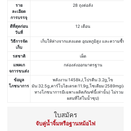
ราย
28 ถุงต่อลัง
ละเอียด
การบรรจุ
ดีที่สุดก่อน
12 เดือน
วันที่
วิธีการจัด
เก็บให้ห่างจากแสงแดด อุณหภูมิสูง และความชื้น
เก็บ
รสชาติ
เผ็ด
แพคเก
กล่องส่งออกมาตรฐาน
จการขนส่ง
ข้อมูล
พลังงาน:1458kJ,โปรตีน:3.2g,ไข
โภชนาการ
มัน:32.5g,คาร์โบไฮเดรต:11.9g,โซเดียม:2589mg(คุณค
ทางโภชนาการมีเฉพาะผลิตภัณฑ์นี้เท่านั้น) ไม่รวมส่ว
ผสมที่ใส่ในน้ำซุป)
ใบสมัคร
จับคู่น้ำจิ้มหรือฐานหม้อไฟ