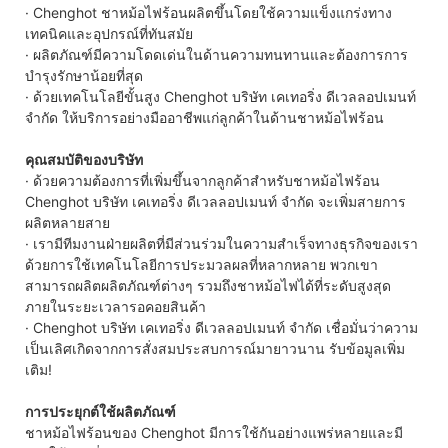
· Chenghot ชาหม้อไฟร้อนผลิตขึ้นโดยใช้ความแข็งแกร่งทาง
เทคนิคและอุปกรณ์ที่ทันสมัย
· ผลิตภัณฑ์มีความโดดเด่นในด้านความทนทานและต้องการการ
บำรุงรักษาน้อยที่สุด
· ด้วยเทคโนโลยีขั้นสูง Chenghot บริษัท เคเทอริ่ง ดีเวลลอปเมนท์
จำกัด ให้บริการอย่างมืออาชีพแก่ลูกค้าในด้านชาหม้อไฟร้อน
คุณสมบัติของบริษัท
· ด้วยความต้องการที่เพิ่มขึ้นจากลูกค้าสำหรับชาหม้อไฟร้อน
Chenghot บริษัท เคเทอริ่ง ดีเวลลอปเมนท์ จำกัด จะเพิ่มสายการ
ผลิตหลายสาย
· เรามีทีมงานฝ่ายผลิตที่มีส่วนร่วมในความสำเร็จทางธุรกิจของเรา
ด้วยการใช้เทคโนโลยีการประมวลผลที่หลากหลาย พวกเขา
สามารถผลิตผลิตภัณฑ์ต่างๆ รวมถึงชาหม้อไฟได้ที่ระดับสูงสุด
ภายในระยะเวลารอคอยสินค้า
· Chenghot บริษัท เคเทอริ่ง ดีเวลลอปเมนท์ จำกัด เชื่อมั่นว่าความ
เป็นเลิศเกิดจากการสั่งสมประสบการณ์มายาวนาน รับข้อมูลเพิ่ม
เติม!
การประยุกต์ใช้ผลิตภัณฑ์
ชาหม้อไฟร้อนของ Chenghot มีการใช้กันอย่างแพร่หลายและมี