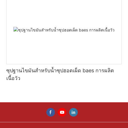
ซุปฐานไขมันสำหรับน้ำซุปฮอตเผ็ด baes การผลิต
เนื้อวัว