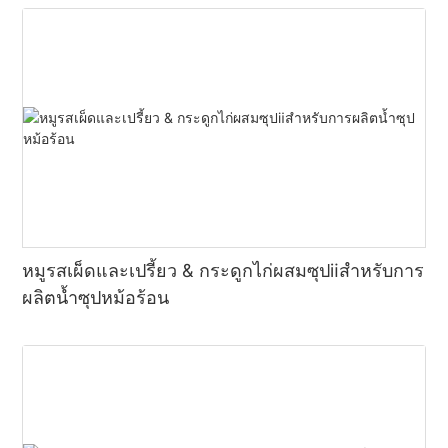
หมูรสเผ็ดและเปรี้ยว & กระดูกไก่ผสมซุปⅱสำหรับการ
ผลิตน้ำซุปหม้อร้อน