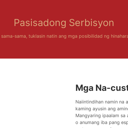
Pasisadong Serbisyon
 sama-sama, tuklasin natin ang mga posibilidad ng hinaha
Mga Na-cus
Naiintindihan namin na 
kaming ayusin ang amin
Mangyaring ipaalam sa a
o anumang iba pang esp