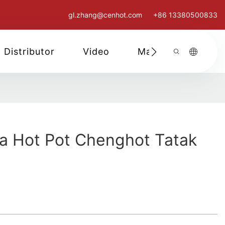
gl.zhang@cenhot.com
+86 13380500833
Distributor
Video
Makipag-Ugnay Sa
a Hot Pot Chenghot Tatak