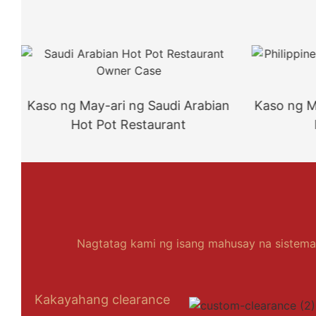
Kaso ng May-ari ng Saudi Arabian
Kaso ng Ma
Hot Pot Restaurant
Nagtatag kami ng isang mahusay na sistema 
Kakayahang clearance