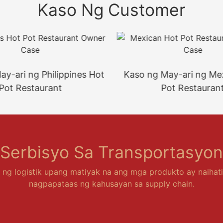
Kaso Ng Customer
y-ari ng Philippines Hot
Kaso ng May-ari ng Me
Pot Restaurant
Pot Restauran
Serbisyo Sa Transportasyon
ng logistik upang matiyak na ang mga produkto ay naihatid
nagpapataas ng kahusayan sa supply chain.