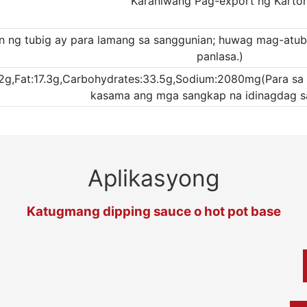
Karaniwang Pag-export ng Karto
ion ng tubig ay para lamang sa sanggunian; huwag mag-atubi
panlasa.)
.2g,Fat:17.3g,Carbohydrates:33.5g,Sodium:2080mg(Para sa p
kasama ang mga sangkap na idinagdag s
Aplikasyong
Katugmang dipping sauce o hot pot base