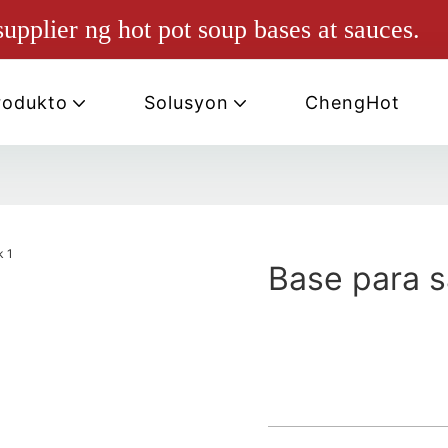
pplier ng hot pot soup bases at sauces.
rodukto
Solusyon
ChengHot
Base para s