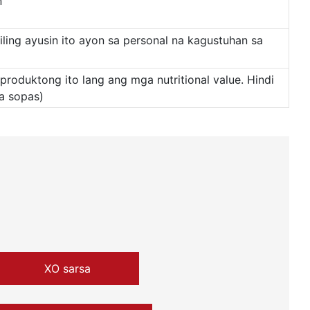
n
ling ayusin ito ayon sa personal na kagustuhan sa
roduktong ito lang ang mga nutritional value. Hindi
a sopas)
XO sarsa