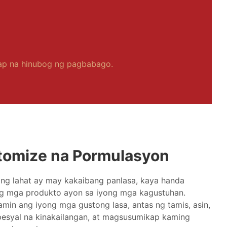
rap na hinubog ng pagbabago.
tomize na Pormulasyon
ang lahat ay may kakaibang panlasa, kaya handa
g mga produkto ayon sa iyong mga kagustuhan.
min ang iyong mga gustong lasa, antas ng tamis, asin,
esyal na kinakailangan, at magsusumikap kaming