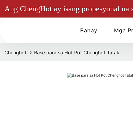
Ang ChengHot ay isang propesyonal na su
Bahay
Mga P
Chenghot
Base para sa Hot Pot Chenghot Tatak