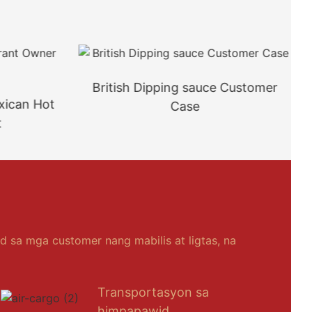
British Dipping sauce Customer
xican Hot
Case
t
 sa mga customer nang mabilis at ligtas, na
Transportasyon sa
himpapawid