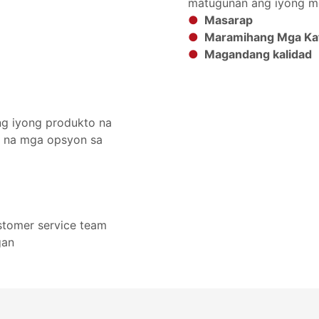
matugunan ang iyong m
●
Masarap
●
Maramihang Mga Ka
●
Magandang kalidad
ng iyong produkto na
e na mga opsyon sa
tomer service team
gan