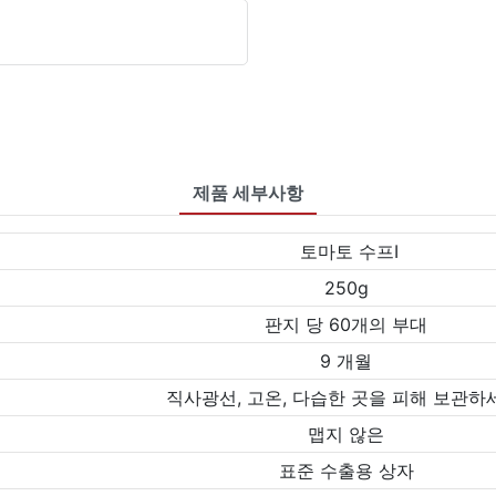
제품 세부사항
토마토 수프Ⅰ
250g
판지 당 60개의 부대
9 개월
직사광선, 고온, 다습한 곳을 피해 보관하
맵지 않은
표준 수출용 상자