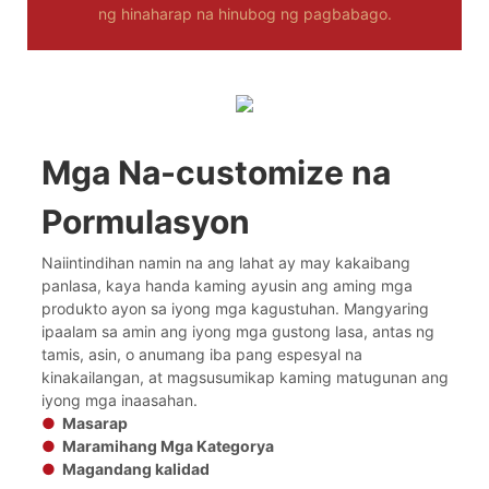
ng hinaharap na hinubog ng pagbabago.
Mga Na-customize na
Pormulasyon
Naiintindihan namin na ang lahat ay may kakaibang
panlasa, kaya handa kaming ayusin ang aming mga
produkto ayon sa iyong mga kagustuhan. Mangyaring
ipaalam sa amin ang iyong mga gustong lasa, antas ng
tamis, asin, o anumang iba pang espesyal na
kinakailangan, at magsusumikap kaming matugunan ang
iyong mga inaasahan.
●
Masarap
●
Maramihang Mga Kategorya
●
Magandang kalidad