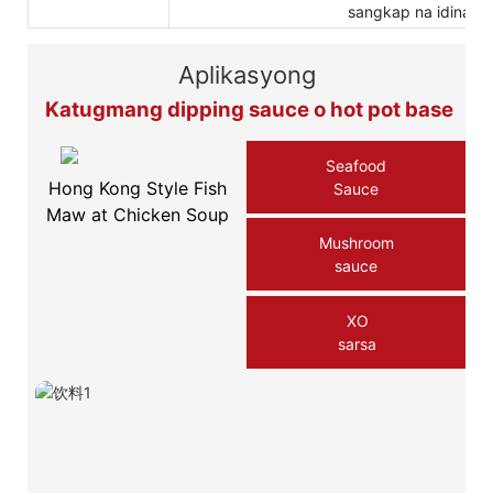
sangkap na idinagd
Aplikasyong
Katugmang dipping sauce o hot pot base
Seafood
Hong Kong Style Fish
Sauce
Maw at Chicken Soup
Mushroom
sauce
XO
sarsa