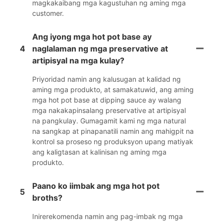
magkakaibang mga kagustuhan ng aming mga
customer.
Ang iyong mga hot pot base ay
4
naglalaman ng mga preservative at
artipisyal na mga kulay?
Priyoridad namin ang kalusugan at kalidad ng
aming mga produkto, at samakatuwid, ang aming
mga hot pot base at dipping sauce ay walang
mga nakakapinsalang preservative at artipisyal
na pangkulay. Gumagamit kami ng mga natural
na sangkap at pinapanatili namin ang mahigpit na
kontrol sa proseso ng produksyon upang matiyak
ang kaligtasan at kalinisan ng aming mga
produkto.
Paano ko iimbak ang mga hot pot
5
broths?
Inirerekomenda namin ang pag-imbak ng mga