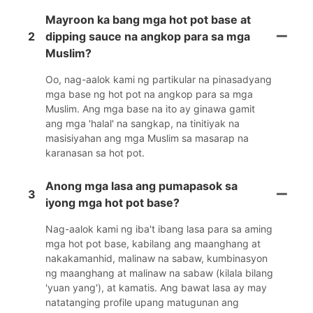
Mayroon ka bang mga hot pot base at
2
dipping sauce na angkop para sa mga
Muslim?
Oo, nag-aalok kami ng partikular na pinasadyang
mga base ng hot pot na angkop para sa mga
Muslim. Ang mga base na ito ay ginawa gamit
ang mga 'halal' na sangkap, na tinitiyak na
masisiyahan ang mga Muslim sa masarap na
karanasan sa hot pot.
Anong mga lasa ang pumapasok sa
3
iyong mga hot pot base?
Nag-aalok kami ng iba't ibang lasa para sa aming
mga hot pot base, kabilang ang maanghang at
nakakamanhid, malinaw na sabaw, kumbinasyon
ng maanghang at malinaw na sabaw (kilala bilang
'yuan yang'), at kamatis. Ang bawat lasa ay may
natatanging profile upang matugunan ang