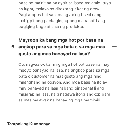
base ng mainit na palayok sa isang malamig, tuyo
na lugar, malayo sa direktang sikat ng araw.
Pagkatapos buksan, mangyaring i-seal nang
mahigpit ang packaging upang mapanatili ang
pagiging bago at lasa ng produkto.
Mayroon ka bang mga hot pot base na
6
angkop para sa mga bata o sa mga mas
gusto ang mas banayad na lasa?
Oo, nag-aalok kami ng mga hot pot base na may
medyo banayad na lasa, na angkop para sa mga
bata o customer na mas gusto ang mga hindi
maanghang na opsyon. Ang mga base na ito ay
may banayad na lasa habang pinapanatili ang
masarap na lasa, na ginagawa itong angkop para
sa mas malawak na hanay ng mga mamimili.
Tampok ng Kumpanya