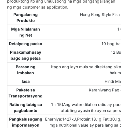
produktong ito ang umuusbong na mga pangangailangan
ng mga customer sa application.
Pangalan ng
Hong Kong Style Fish Ma
Produkto
Mga Nilalaman
1Ka
ng Net
Detalye ng packo
10 bag bawat
Pinakamahusay
12 Buwa
bago ang petsa
Paraan ng
Itago ang layo mula sa direktang sikat n
imbakan
halumigm
lasa
Hindi Maan
Pakete sa
Karaniwang Pag-exp
Transportasyong
Ratio ng tubig sa
1：15(Ang water dilution ratio ay para 
pagbabanto
atubiling ayusin ito ayon sa person
Pangkalusugang
Enerhiya:1427kJ,Protein:18.1g,Fat:30.1g,
impormasyon
mga nutritional value ay para lang sa pr