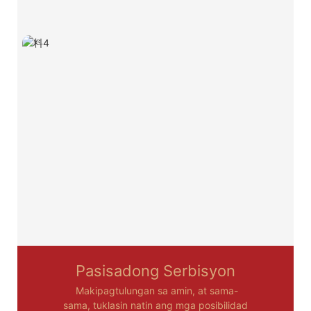
Pasisadong Serbisyon
Makipagtulungan sa amin, at sama-
sama, tuklasin natin ang mga posibilidad