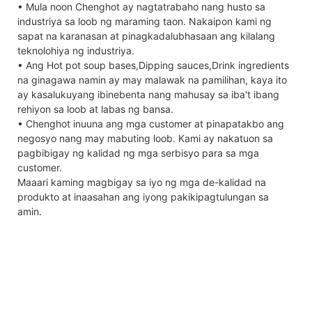
• Mula noon Chenghot ay nagtatrabaho nang husto sa
industriya sa loob ng maraming taon. Nakaipon kami ng
sapat na karanasan at pinagkadalubhasaan ang kilalang
teknolohiya ng industriya.
• Ang Hot pot soup bases,Dipping sauces,Drink ingredients
na ginagawa namin ay may malawak na pamilihan, kaya ito
ay kasalukuyang ibinebenta nang mahusay sa iba't ibang
rehiyon sa loob at labas ng bansa.
• Chenghot inuuna ang mga customer at pinapatakbo ang
negosyo nang may mabuting loob. Kami ay nakatuon sa
pagbibigay ng kalidad ng mga serbisyo para sa mga
customer.
Maaari kaming magbigay sa iyo ng mga de-kalidad na
produkto at inaasahan ang iyong pakikipagtulungan sa
amin.