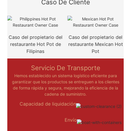
Caso De Cliente
l
Caso del propietario del
Caso del propietario del
C
e
restaurante Hot Pot de
restaurante Mexican Hot
Filipinas
Pot
Servicio De Transporte
Hemos establecido un sistema logístico eficiente para
garantizar que los productos se entreguen a los clientes
de forma rápida y segura, mejorando la eficiencia de la
cadena de suministro.
Capacidad de liquidación
Envío