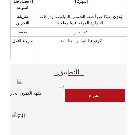
أشهر12
الافضل قبل
الموعد
يُخزن بعيدًا عن أشعة الشمس المباشرة ودرجات
طريقة
الحرارة المرتفعة والرطوبة.
التخزين
غير حار
طعم
كرتونة التصدير القياسية
حزمة النقل
التطبيق
رشة
نكهة الكمون الحار
الشواء