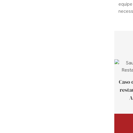
equipe
necess
Caso de cliente da
Caso 
Tailândia
resta
A