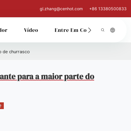
gl.zhang@cenhot.com
+86 13380500833
dor
Vídeo
Entre Em Contato Conosco
o de churrasco
ante para a maior parte do
e