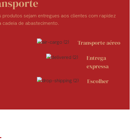
ansporte
os produtos sejam entregues aos clientes com rapidez
a cadeia de abastecimento.
Transporte aéreo
Entrega
expressa
Escolher
Q