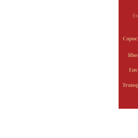
Es
Capac
lib
Env
Transp