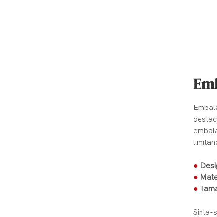
Emb
Embala
destac
embala
limitan
●
Desi
●
Mate
●
Tama
Sinta-