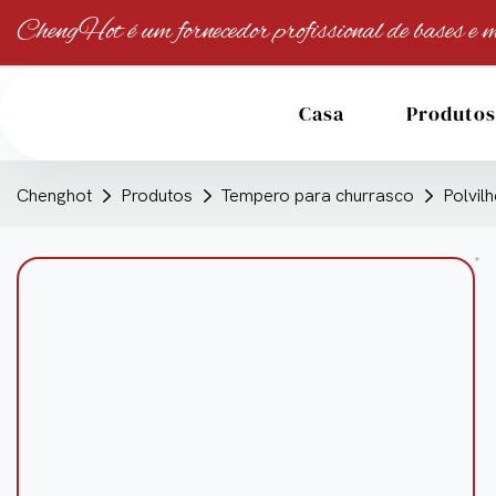
ChengHot é um fornecedor profissional de bases e m
Casa
Produtos
Chenghot
Produtos
Tempero para churrasco
Polvil