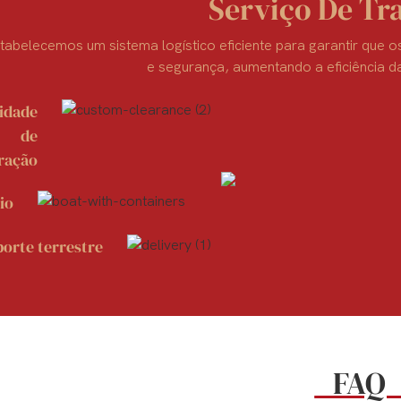
Serviço De Tr
tabelecemos um sistema logístico eficiente para garantir que 
e segurança, aumentando a eficiência d
idade
de
eração
io
orte terrestre
FA