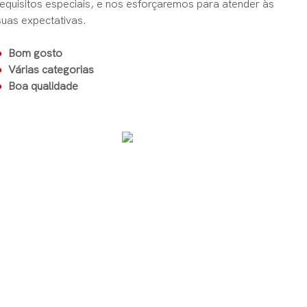
requisitos especiais, e nos esforçaremos para atender às
suas expectativas.
●
Bom gosto
●
Várias categorias
●
Boa qualidade