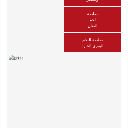
صلصة
لحم
الضأن
صلصة اللحم
البقري الحارة