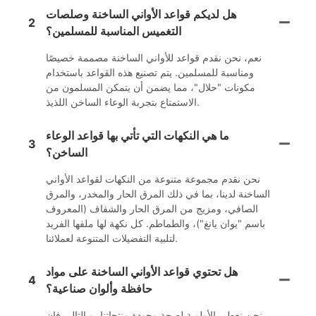
هل لديكم قواعد الأواني الساخنة وصلصات
2
التغميس المناسبة للمسلمين؟
نعم، نحن نقدم قواعد للأواني الساخنة مصممة خصيصًا
ومناسبة للمسلمين. يتم تصنيع هذه القواعد باستخدام
مكونات "حلال"، مما يضمن أن يتمكن المسلمون من
الاستمتاع بتجربة الوعاء الساخن اللذيذ.
ما هي النكهات التي تأتي بها قواعد الوعاء
3
الساخن؟
نحن نقدم مجموعة متنوعة من النكهات لقواعد الأواني
الساخنة لدينا، بما في ذلك المرق الحار والمخدر، والمرق
الصافي، ومزيج من المرق الحار والشفاف (المعروف
باسم "يوان يانغ")، والطماطم. كل نكهة لها ملفها الفريد
لتلبية التفضيلات المتنوعة لعملائنا.
هل تحتوي قواعد الأواني الساخنة على مواد
4
حافظة وألوان صناعية؟
نحن نعطي الأولوية لصحة وجودة منتجاتنا، وبالتالي فإن