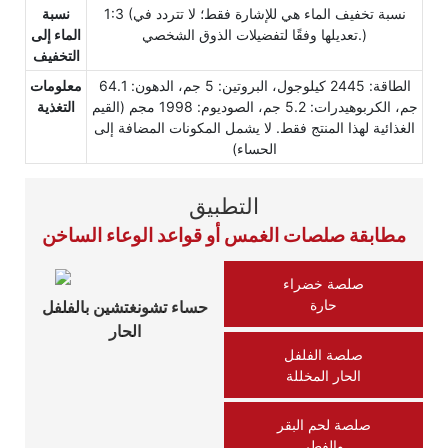
1:3 (نسبة تخفيف الماء هي للإشارة فقط؛ لا تتردد في
نسبة
تعديلها وفقًا لتفضيلات الذوق الشخصي.)
الماء إلى
التخفيف
الطاقة: 2445 كيلوجول، البروتين: 5 جم، الدهون: 64.1
معلومات
جم، الكربوهيدرات: 5.2 جم، الصوديوم: 1998 مجم (القيم
التغذية
الغذائية لهذا المنتج فقط. لا يشمل المكونات المضافة إلى
الحساء)
التطبيق
مطابقة صلصات الغمس أو قواعد الوعاء الساخن
صلصة خضراء
حارة
حساء تشونغتشين بالفلفل
الحار
صلصة الفلفل
الحار المخللة
صلصة لحم البقر
والفطر