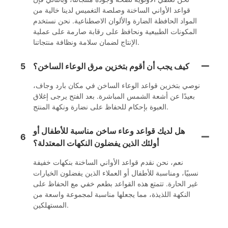
قواعد الأواني الساخنة وصلصة التغميس لدينا خالية من
المواد الحافظة الضارة والألوان الاصطناعية. نحن نستخدم
المكونات الطبيعية ونحافظ على رقابة صارمة على عملية
الإنتاج لضمان سلامة ونظافة منتجاتنا.
كيف يجب أن أقوم بتخزين مرق الوعاء الساخن؟
5
نوصي بتخزين قواعد الوعاء الساخن في مكان بارد وجاف،
بعيدًا عن أشعة الشمس المباشرة. بعد الفتح يرجى إغلاق
العبوة بإحكام للحفاظ على نضارة ونكهة المنتج.
هل لديك قواعد وعاء ساخن مناسبة للأطفال أو
6
أولئك الذين يفضلون النكهات المعتدلة؟
نعم، نحن نقدم قواعد الأواني الساخنة بنكهات خفيفة
نسبيًا، ومناسبة للأطفال أو العملاء الذين يفضلون الخيارات
غير الحارة. تتمتع هذه القواعد بطعم خفي مع الحفاظ على
النكهة اللذيذة، مما يجعلها مناسبة لمجموعة واسعة من
المستهلكين.