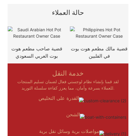
حالة العملاء
ت
قضية مالك مطعم هوت بوت
قضية صاحب مطعم هوت
في الفلبين
بوت العربي السعودي
خدمة النقل
لقد قمنا بإنشاء نظام لوجستي فعال لضمان تسليم المنتجات
للعملاء بسرعة وأمان، مما يعزز كفاءة سلسلة التوريد.
القدرة على التخليص
الشحن
مواصلات برية وسائل نقل برية