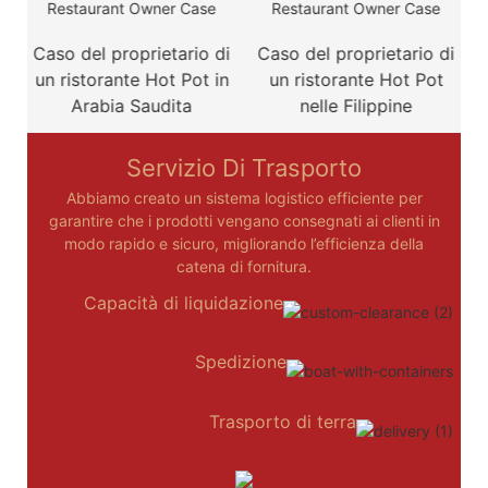
a
Caso del proprietario di
Caso del proprietario di
un ristorante Hot Pot in
un ristorante Hot Pot
Arabia Saudita
nelle Filippine
Servizio Di Trasporto
Abbiamo creato un sistema logistico efficiente per
garantire che i prodotti vengano consegnati ai clienti in
modo rapido e sicuro, migliorando l’efficienza della
catena di fornitura.
Capacità di liquidazione
Spedizione
Trasporto di terra