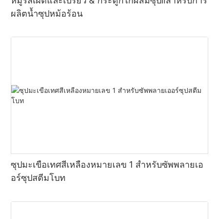
หมูรสเผ็ดและเปรี้ยว & กระดูกไก่ผสมซุปⅱสำหรับการ
ผลิตน้ำซุปหม้อร้อน
ซุปมะเขือเทศสีเหลืองหมายเลข 1 สำหรับซัพพลายเอ
อร์ซุปสตีมโบท