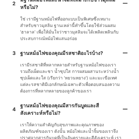
2
หรือไม่?
ใช่ เรามีฐานหม้อไฟที่ออกแบบเป็นพิเศษซึ่งเหมาะ
สำหรับชาวมุสลิม ฐานเหล่านี้ทำขึ้นโดยใช้ส่วนผสม
'ฮาลาล' เพื่อให้มั่นใจว่าชาวมุสลิมจะได้เพลิดเพลินกับ
ประสบการณ์หม้อไฟแสนอร่อย
3
ฐานหม้อไฟของคุณมีรสชาติอะไรบ้าง?
เรามีรสชาติที่หลากหลายสำหรับฐานหม้อไฟของเรา
รวมถึงเผ็ดและชา น้ำซุปใส การผสมผสานระหว่างน้ำ
ซุปเผ็ดและใส (เรียกว่า 'หยวนหยาง') และมะเขือเทศ
แต่ละรสชาติมีเอกลักษณ์เฉพาะตัวเพื่อตอบสนองความ
ต้องการที่หลากหลายของลูกค้าของเรา
ฐานหม้อไฟของคุณมีสารกันบูดและสี
4
สังเคราะห์หรือไม่?
เราให้ความสำคัญกับสุขภาพและคุณภาพของ
ผลิตภัณฑ์ของเรา ดังนั้น หม้อไฟและน้ำจิ้มของเราจึง
ปราศจากสารกันบูดที่เป็นอันตรายและสีสังเคราะห์ เรา