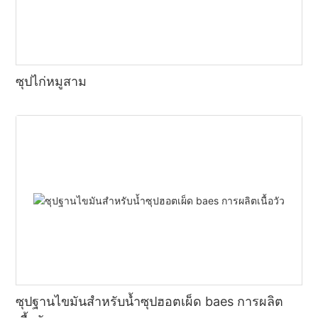
ซุปไก่หมูสาม
ซุปฐานไขมันสำหรับน้ำซุปฮอตเผ็ด baes การผลิต