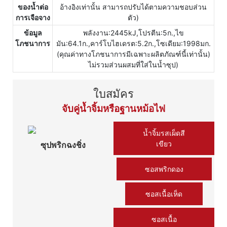
ของน้ำต่อ
อ้างอิงเท่านั้น สามารถปรับได้ตามความชอบส่วน
การเจือจาง
ตัว)
ข้อมูล
พลังงาน:2445kJ,โปรตีน:5ก.,ไข
โภชนาการ
มัน:64.1ก.,คาร์โบไฮเดรต:5.2ก.,โซเดียม:1998มก.
(คุณค่าทางโภชนาการมีเฉพาะผลิตภัณฑ์นี้เท่านั้น)
ไม่รวมส่วนผสมที่ใส่ในน้ำซุป)
ใบสมัคร
จับคู่น้ำจิ้มหรือฐานหม้อไฟ
น้ำจิ้มรสเผ็ดสี
เขียว
ซุปพริกฉงชิ่ง
ซอสพริกดอง
ซอสเนื้อเห็ด
ซอสเนื้อ