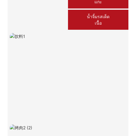
แกะ
น้ำจิ้มรสเด็ด
เนื้อ