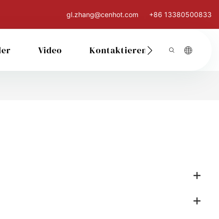
gl.zhang@cenhot.com
+86 13380500833
ler
Video
Kontaktieren Sie Uns