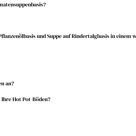
omatensuppenbasis?
Pflanzenölbasis und Suppe auf Rindertalgbasis in einem 
en an?
r Ihre Hot Pot-Böden?