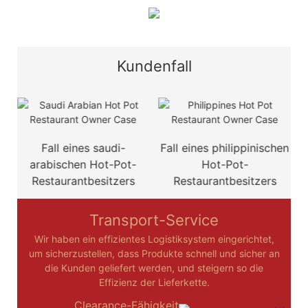
Kundenfall
d
Fall eines saudi-
Fall eines philippinischen
F
arabischen Hot-Pot-
Hot-Pot-
Restaurantbesitzers
Restaurantbesitzers
Transport-Service
Wir haben ein effizientes Logistiksystem eingerichtet,
um sicherzustellen, dass Produkte schnell und sicher an
die Kunden geliefert werden, und steigern so die
Effizienz der Lieferkette.
Clearance-Fähigkeit