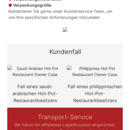
●
Verpackungsgröße
Kontaktieren Sie gerne unser Kundenservice-Team, um
uns Ihre spezifischen Anforderungen mitzuteilen
Kundenfall
d
Fall eines saudi-
Fall eines philippinischen
F
arabischen Hot-Pot-
Hot-Pot-
Restaurantbesitzers
Restaurantbesitzers
Transport-Service
Wir haben ein effizientes Logistiksystem eingerichtet,