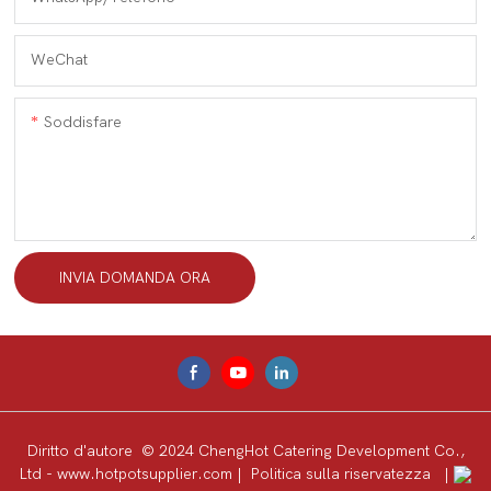
WeChat
Soddisfare
INVIA DOMANDA ORA
Diritto d'autore © 2024 ChengHot Catering Development Co.,
Ltd -
www.hotpotsupplier.com
|
Politica sulla riservatezza
|