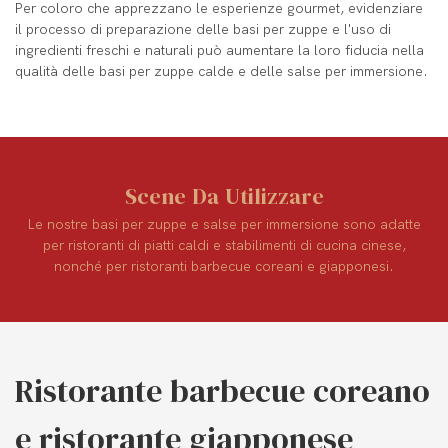
Per coloro che apprezzano le esperienze gourmet, evidenziare
il processo di preparazione delle basi per zuppe e l'uso di
ingredienti freschi e naturali può aumentare la loro fiducia nella
qualità delle basi per zuppe calde e delle salse per immersione.
Scene Da Utilizzare
Le nostre basi per zuppe e salse per immersione sono adatte
per ristoranti di piatti caldi e stabilimenti di cucina cinese,
nonché per ristoranti barbecue coreani e giapponesi.
Ristorante barbecue coreano
e ristorante giapponese