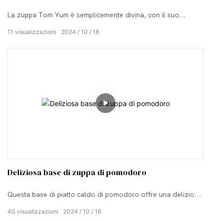
La zuppa Tom Yum è semplicemente divina, con il suo
perfetto equilibrio di sapori piccanti, speziati e salati. Ogni
11
visualizzazioni
2024
10
18
cucchiaio è un'esplosione di freschezza tropicale
Deliziosa base di zuppa di pomodoro
Questa base di piatto caldo di pomodoro offre una deliziosa
miscela di sapori dolci e piccanti. Il gusto ricco del pomodoro
40
visualizzazioni
2024
10
16
è morbido e vellutato e la sua tonalità rosso brillante è