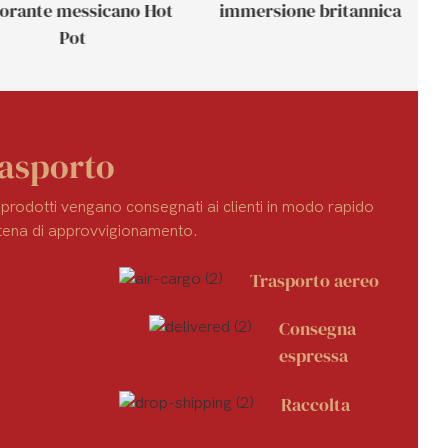
torante messicano Hot
immersione britannica
Pot
rasporto
i prodotti vengano consegnati ai clienti in modo rapido
catena di approvvigionamento.
Trasporto aereo
Consegna
espressa
Raccolta