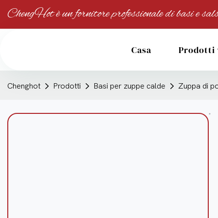
ChengHot è un fornitore professionale di basi e sals
Casa
Prodotti
Chenghot
Prodotti
Basi per zuppe calde
Zuppa di po