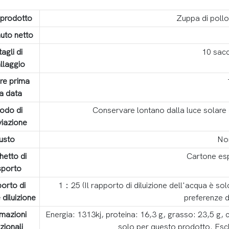
prodotto
Zuppa di pollo
uto netto
agli di
10 sacc
llaggio
ore prima
la data
odo di
Conservare lontano dalla luce solare d
viazione
usto
No
hetto di
Cartone es
sporto
orto di
1：25 (Il rapporto di diluizione dell'acqua è solo
 diluizione
preferenze d
rmazioni
Energia: 1313kj, proteina: 16,3 g, grasso: 23,5 g, c
izionali
solo per questo prodotto. Esclu