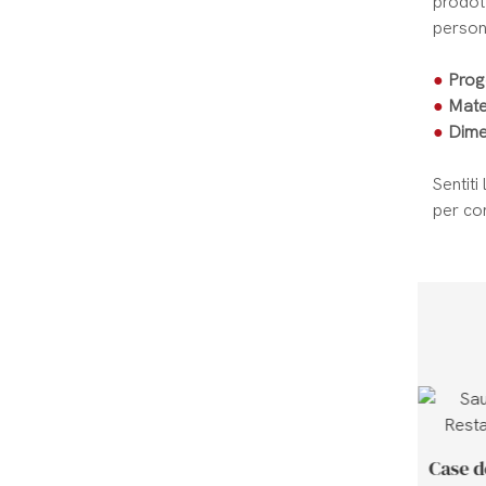
prodot
persona
●
Prog
●
Mater
●
Dime
Sentiti
per com
Caso cliente in Thailandia
Case d