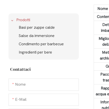
Nome 
Conten
Prodotti
Dett
Basi per zuppe calde
imba
Salse da immersione
Migli
Condimento per barbecue
del
Ingredienti per bere
Met
archi
G
Contattaci
Pacc
tra
Nome
Rapp
acqua e
E-Mail
Info
nutr