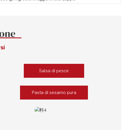
ione
si
Salsa di pesce
Pasta di sesamo pura