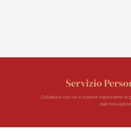
Servizio Perso
Collabora con noi e insieme esploriamo le po
dall'innovazion