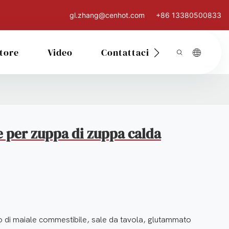
gl.zhang@cenhot.com
+86 13380500833
tore
Video
Contattaci
le per zuppa di zuppa calda
io di maiale commestibile, sale da tavola, glutammato