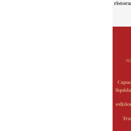
ristora
Ab
Capac
liquid
Spedizio
Tra