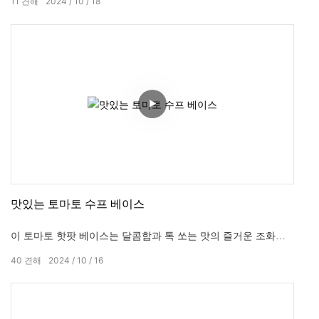
11
견해
2024
10
18
이 뿜어져 나옵니다.
맛있는 토마토 수프 베이스
이 토마토 핫팟 베이스는 달콤함과 톡 쏘는 맛의 즐거운 조화를
제공합니다. 풍부한 토마토의 맛은 부드럽고 부드러우며 밝은 붉
40
견해
2024
10
16
은색이 정말 식욕을 돋웁니다. 다음 냄비 요리를 위한 환상적인
옵션입니다.