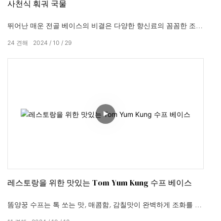
사천식 훠궈 국물
뛰어난 매운 전골 베이스의 비결은 다양한 향신료의 꼼꼼한 조합
에 있습니다.
24
견해
2024
10
29
레스토랑을 위한 맛있는 Tom Yum Kung 수프 베이스
똠양꿍 수프는 톡 쏘는 맛, 매콤함, 감칠맛이 완벽하게 조화를 이
루는 정말 환상적입니다. 한 숟가락 한 숟가락에 열대의 신선함