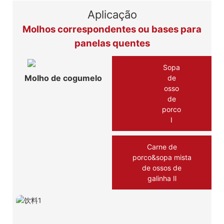
Aplicação
Molhos correspondentes ou bases para
panelas quentes
Sopa
Molho de cogumelo
de
osso
de
porco
Ⅰ
Carne de
porco&sopa mista
de ossos de
galinha Ⅱ