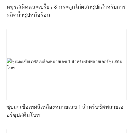
หมูรสเผ็ดและเปรี้ยว & กระดูกไก่ผสมซุปⅱสำหรับการ
ผลิตน้ำซุปหม้อร้อน
ซุปมะเขือเทศสีเหลืองหมายเลข 1 สำหรับซัพพลายเอ
อร์ซุปสตีมโบท