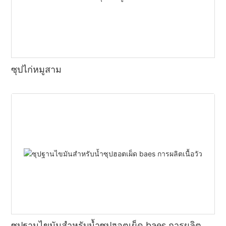
ซุปไก่หมูสาม
ซุปฐานไขมันสำหรับน้ำซุปฮอตเผ็ด baes การผลิต