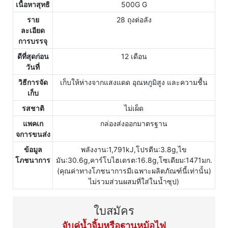
เนื้อหาสุทธิ
500G G
ราย
28 ถุงต่อลัง
ละเอียด
การบรรจุ
ดีที่สุดก่อน
12 เดือน
วันที่
วิธีการจัด
เก็บให้ห่างจากแสงแดด อุณหภูมิสูง และความชื้น
เก็บ
รสชาติ
ไม่เผ็ด
แพคเก
กล่องส่งออกมาตรฐาน
จการขนส่ง
ข้อมูล
พลังงาน:1,791kJ,โปรตีน:3.8g,ไข
โภชนาการ
มัน:30.6g,คาร์โบไฮเดรต:16.8g,โซเดียม:1471มก.
(คุณค่าทางโภชนาการมีเฉพาะผลิตภัณฑ์นี้เท่านั้น)
ไม่รวมส่วนผสมที่ใส่ในน้ำซุป)
ใบสมัคร
จับคู่น้ำจิ้มหรือฐานหม้อไฟ