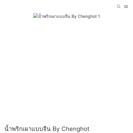
น้ำพริกเผาแบบจีน By Chenghot