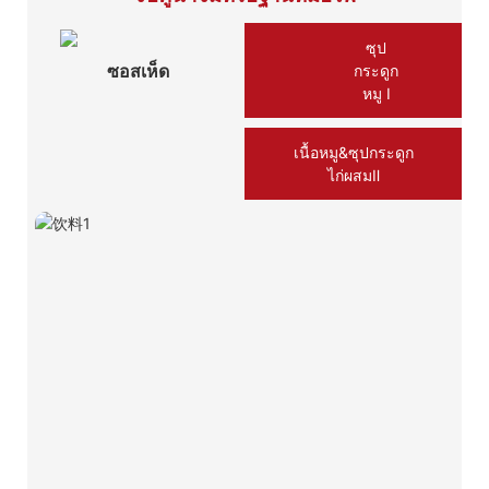
ซุป
ซอสเห็ด
กระดูก
หมู Ⅰ
เนื้อหมู&ซุปกระดูก
ไก่ผสมⅡ