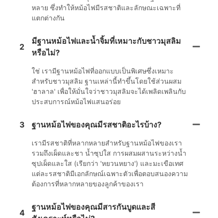
หลาย ซึ่งทำให้หม้อไฟมีรสชาติและลักษณะเฉพาะที่
แตกต่างกัน
มีฐานหม้อไฟและน้ำจิ้มที่เหมาะกับชาวมุสลิม
2
หรือไม่?
ใช่ เรามีฐานหม้อไฟที่ออกแบบเป็นพิเศษซึ่งเหมาะ
สำหรับชาวมุสลิม ฐานเหล่านี้ทำขึ้นโดยใช้ส่วนผสม
'ฮาลาล' เพื่อให้มั่นใจว่าชาวมุสลิมจะได้เพลิดเพลินกับ
ประสบการณ์หม้อไฟแสนอร่อย
3
ฐานหม้อไฟของคุณมีรสชาติอะไรบ้าง?
เรามีรสชาติที่หลากหลายสำหรับฐานหม้อไฟของเรา
รวมถึงเผ็ดและชา น้ำซุปใส การผสมผสานระหว่างน้ำ
ซุปเผ็ดและใส (เรียกว่า 'หยวนหยาง') และมะเขือเทศ
แต่ละรสชาติมีเอกลักษณ์เฉพาะตัวเพื่อตอบสนองความ
ต้องการที่หลากหลายของลูกค้าของเรา
ฐานหม้อไฟของคุณมีสารกันบูดและสี
4