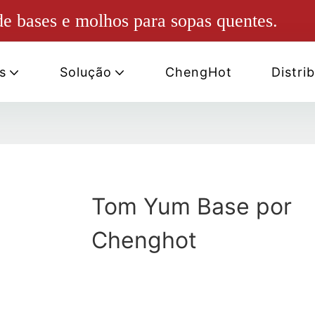
e bases e molhos para sopas quentes.
s
Solução
ChengHot
Distri
Tom Yum Base por
Chenghot