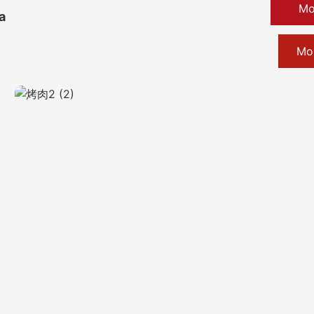
Mo
a
Mo