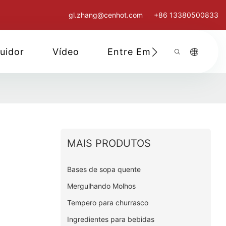
gl.zhang@cenhot.com
+86 13380500833
buidor
Vídeo
Entre Em Contato Cono
MAIS PRODUTOS
Bases de sopa quente
Mergulhando Molhos
Tempero para churrasco
Ingredientes para bebidas