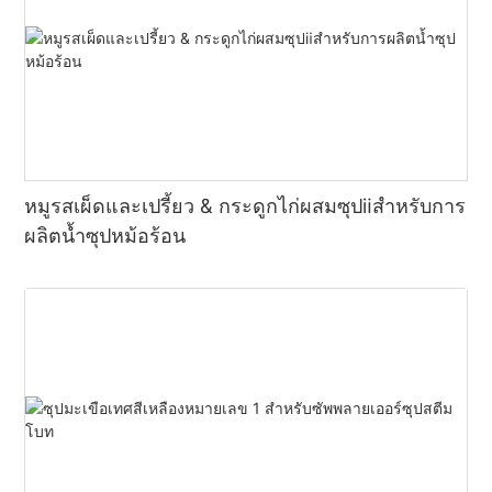
หมูรสเผ็ดและเปรี้ยว & กระดูกไก่ผสมซุปⅱสำหรับการ
ผลิตน้ำซุปหม้อร้อน