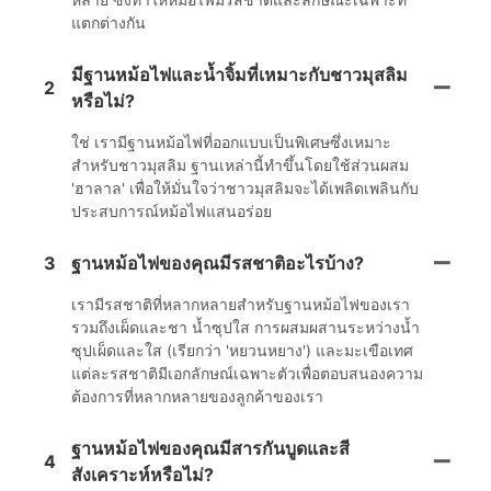
แตกต่างกัน
มีฐานหม้อไฟและน้ำจิ้มที่เหมาะกับชาวมุสลิม
2
หรือไม่?
ใช่ เรามีฐานหม้อไฟที่ออกแบบเป็นพิเศษซึ่งเหมาะ
สำหรับชาวมุสลิม ฐานเหล่านี้ทำขึ้นโดยใช้ส่วนผสม
'ฮาลาล' เพื่อให้มั่นใจว่าชาวมุสลิมจะได้เพลิดเพลินกับ
ประสบการณ์หม้อไฟแสนอร่อย
3
ฐานหม้อไฟของคุณมีรสชาติอะไรบ้าง?
เรามีรสชาติที่หลากหลายสำหรับฐานหม้อไฟของเรา
รวมถึงเผ็ดและชา น้ำซุปใส การผสมผสานระหว่างน้ำ
ซุปเผ็ดและใส (เรียกว่า 'หยวนหยาง') และมะเขือเทศ
แต่ละรสชาติมีเอกลักษณ์เฉพาะตัวเพื่อตอบสนองความ
ต้องการที่หลากหลายของลูกค้าของเรา
ฐานหม้อไฟของคุณมีสารกันบูดและสี
4
สังเคราะห์หรือไม่?