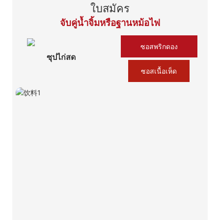
ใบสมัคร
จับคู่น้ำจิ้มหรือฐานหม้อไฟ
ซอสพริกดอง
ซุปไก่สด
ซอสเนื้อเห็ด