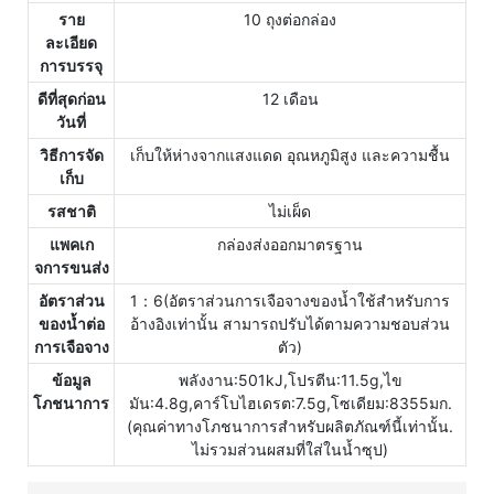
ราย
10 ถุงต่อกล่อง
ละเอียด
การบรรจุ
ดีที่สุดก่อน
12 เดือน
วันที่
วิธีการจัด
เก็บให้ห่างจากแสงแดด อุณหภูมิสูง และความชื้น
เก็บ
รสชาติ
ไม่เผ็ด
แพคเก
กล่องส่งออกมาตรฐาน
จการขนส่ง
อัตราส่วน
1：6(อัตราส่วนการเจือจางของน้ำใช้สำหรับการ
ของน้ำต่อ
อ้างอิงเท่านั้น สามารถปรับได้ตามความชอบส่วน
การเจือจาง
ตัว)
ข้อมูล
พลังงาน:501kJ,โปรตีน:11.5g,ไข
โภชนาการ
มัน:4.8g,คาร์โบไฮเดรต:7.5g,โซเดียม:8355มก.
(คุณค่าทางโภชนาการสำหรับผลิตภัณฑ์นี้เท่านั้น.
ไม่รวมส่วนผสมที่ใส่ในน้ำซุป)