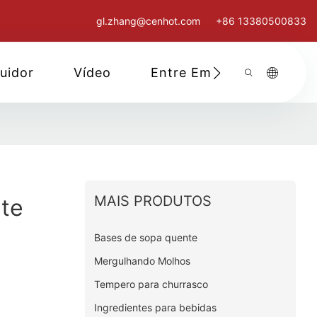
gl.zhang@cenhot.com
+86 13380500833
buidor
Vídeo
Entre Em Contato Cono
MAIS PRODUTOS
te
Bases de sopa quente
Mergulhando Molhos
Tempero para churrasco
Ingredientes para bebidas