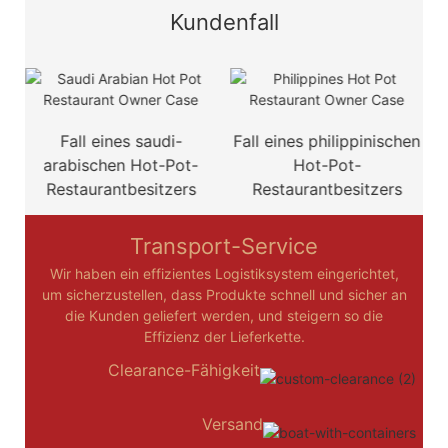
Kundenfall
d
Fall eines saudi-
Fall eines philippinischen
F
arabischen Hot-Pot-
Hot-Pot-
Restaurantbesitzers
Restaurantbesitzers
Transport-Service
Wir haben ein effizientes Logistiksystem eingerichtet,
um sicherzustellen, dass Produkte schnell und sicher an
die Kunden geliefert werden, und steigern so die
Effizienz der Lieferkette.
Clearance-Fähigkeit
Versand